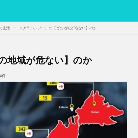
の生活
クアラルンプールの【どの地域が危ない】のか
の地域が危ない】のか
PC
グリグリ画像
マレーシア動画
ヨーグルト
低温調理・ス
備忘録
動画
日本人村社会
脱水シート
0件
検索