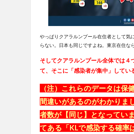
やっぱりクアラルンプール在住者として気
らない。日本も同じですよね。東京在住な
そしてクアラルンプール全体では４
て、そこに「感染者が集中」してい
（注）これらのデータは保
間違いがあるのがわかりまし
者数が【同じ】となってい
てある「KLで感染する確率