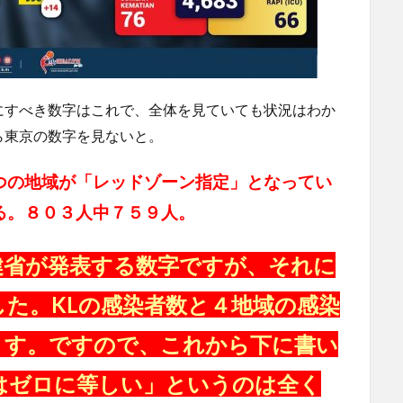
にすべき数字はこれで、全体を見ていても状況はわか
ら東京の数字を見ないと。
つの地域が「レッドゾーン指定」となってい
る。８０３人中７５９人。
健省が発表する数字ですが、それに
た。KLの感染者数と４地域の感染
ます。ですので、これから下に書い
はゼロに等しい」というのは全く