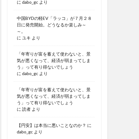
に
dabo_gc
より
中国BYDの軽EV「ラッコ」が７月２８
日に発売開始。どうなるか楽しみ～
～。
に
ユキ
より
「年寄りが富を蓄えて使わないと、景
気が悪くなって、経済が弱まってしま
う」って有り得ないでしょう
に
dabo_gc
より
「年寄りが富を蓄えて使わないと、景
気が悪くなって、経済が弱まってしま
う」って有り得ないでしょう
に
読者
より
【円安】は本当に悪いことなのか？
に
dabo_gc
より