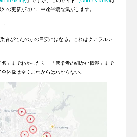
utbreak.my)
」ですが、このサイト
（Outbreak.my)
は
以外の更新が遅い、中途半端な気がします。
・・・
感染者がでたのかの目安にはなる。これはクアラルン
ド名」までわかったり、「感染者の細かい情報」まで
て全体像は全くこれからはわからない。