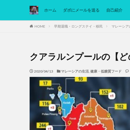
ホーム
ダボにメールを送る
自己紹介
カテゴリー
HOME
早期退職・ロングステイ・移民
マレーシア
タグ
クアラルンプールの【ど
Ninjatrader
低糖質ダイエット
2020/04/13
マレーシアの生活
,
健康・低糖質フード