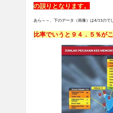
の誤りとなります。
あら～～、下のデータ（画像）は4/11の
比率でいうと９４．５％が