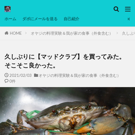
カテゴリー
ホーム
ダボにメールを送る
自己紹介
HOME
オヤジの料理実験＆我が家の食事（外食含む）
久しぶ
タグ
Ninjatrader
PC
グリグリ画像
マレーシア動画
ヨーグルト
久しぶりに【マッドクラブ】を買ってみた。
低温調理・スロークッカー
低糖質ダイエット
そこそこ良かった。
備忘録
動画
日本人村社会
脱水シート
2021/02/03
オヤジの料理実験＆我が家の食事（外食含む）
0件
検索