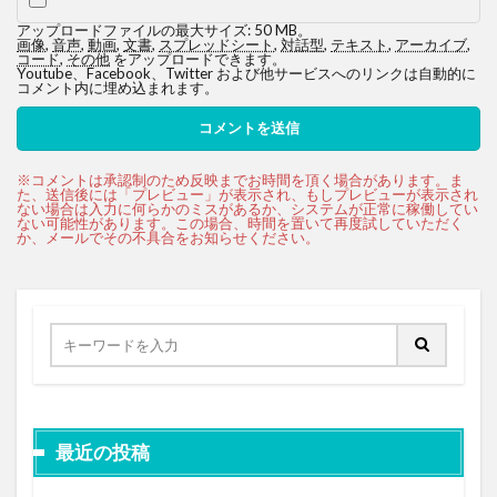
アップロードファイルの最大サイズ: 50 MB。
画像
,
音声
,
動画
,
文書
,
スプレッドシート
,
対話型
,
テキスト
,
アーカイブ
,
コード
,
その他
をアップロードできます。
Youtube、Facebook、Twitter および他サービスへのリンクは自動的に
コメント内に埋め込まれます。
最近の投稿