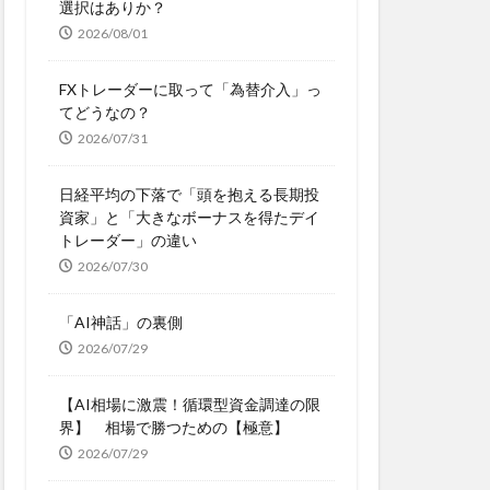
選択はありか？
2026/08/01
FXトレーダーに取って「為替介入」っ
てどうなの？
2026/07/31
日経平均の下落で「頭を抱える長期投
資家」と「大きなボーナスを得たデイ
トレーダー」の違い
2026/07/30
「AI神話」の裏側
2026/07/29
【AI相場に激震！循環型資金調達の限
界】 相場で勝つための【極意】
2026/07/29