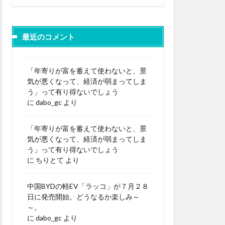
最近のコメント
「年寄りが富を蓄えて使わないと、景
気が悪くなって、経済が弱まってしま
う」って有り得ないでしょう
に
dabo_gc
より
「年寄りが富を蓄えて使わないと、景
気が悪くなって、経済が弱まってしま
う」って有り得ないでしょう
に
ちりとて
より
中国BYDの軽EV「ラッコ」が７月２８
日に発売開始。どうなるか楽しみ～
～。
に
dabo_gc
より