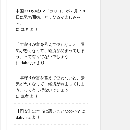
中国BYDの軽EV「ラッコ」が７月２８
日に発売開始。どうなるか楽しみ～
～。
に
ユキ
より
「年寄りが富を蓄えて使わないと、景
気が悪くなって、経済が弱まってしま
う」って有り得ないでしょう
に
dabo_gc
より
「年寄りが富を蓄えて使わないと、景
気が悪くなって、経済が弱まってしま
う」って有り得ないでしょう
に
読者
より
【円安】は本当に悪いことなのか？
に
dabo_gc
より