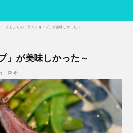
久しぶりの「ラムチョップ」が美味しかった～
プ」が美味しかった～
PC
グリグリ画像
マレーシア動画
ヨーグルト
低温調理・ス
備忘録
動画
日本人村社会
脱水シート
む）
0件
検索