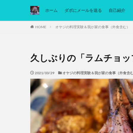
ホーム
ダボにメールを送る
自己紹介
カテゴリー
HOME
オヤジの料理実験＆我が家の食事（外食含む）
タグ
久しぶりの「ラムチョッ
Ninjatrader
低糖質ダイエット
2021/03/29
オヤジの料理実験＆我が家の食事（外食含