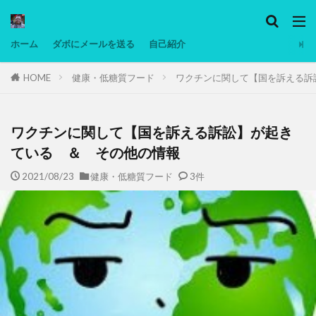
カテゴリー
ホーム
ダボにメールを送る
自己紹介
HOME
健康・低糖質フード
ワクチンに関して【国を訴える訴
タグ
Ninjatrader
PC
グリグリ画像
マレーシア動画
ヨーグルト
ワクチンに関して【国を訴える訴訟】が起き
低温調理・スロークッカー
低糖質ダイエット
ている ＆ その他の情報
備忘録
動画
日本人村社会
脱水シート
2021/08/23
健康・低糖質フード
3件
検索