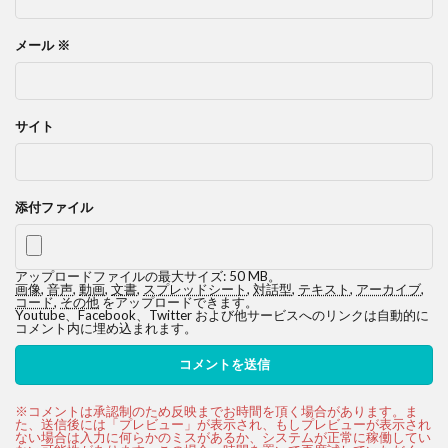
メール
※
サイト
添付ファイル
アップロードファイルの最大サイズ: 50 MB。
画像
,
音声
,
動画
,
文書
,
スプレッドシート
,
対話型
,
テキスト
,
アーカイブ
,
コード
,
その他
をアップロードできます。
Youtube、Facebook、Twitter および他サービスへのリンクは自動的に
コメント内に埋め込まれます。