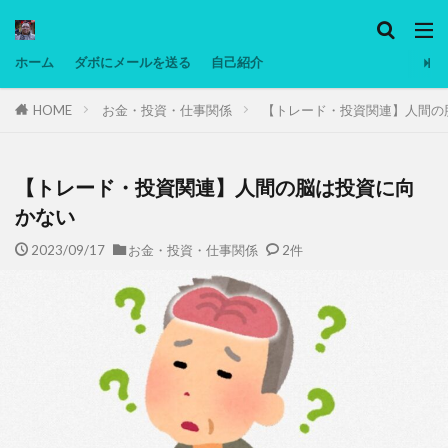
カテゴリー
ホーム
ダボにメールを送る
自己紹介
HOME
お金・投資・仕事関係
【トレード・投資関連】人間の
タグ
Ninjatrader
PC
グリグリ画像
マレーシア動画
ヨーグルト
【トレード・投資関連】人間の脳は投資に向
低温調理・スロークッカー
低糖質ダイエット
かない
備忘録
動画
日本人村社会
脱水シート
2023/09/17
お金・投資・仕事関係
2件
検索