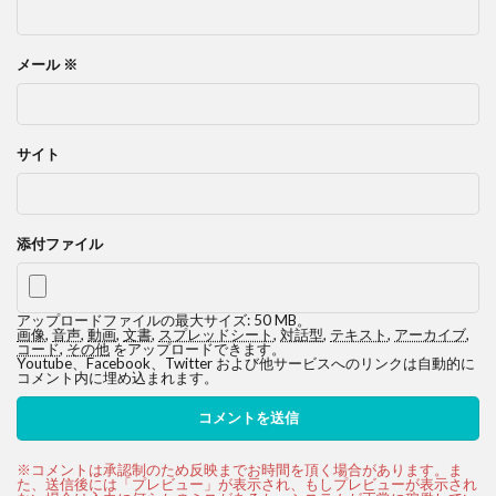
メール
※
サイト
添付ファイル
アップロードファイルの最大サイズ: 50 MB。
画像
,
音声
,
動画
,
文書
,
スプレッドシート
,
対話型
,
テキスト
,
アーカイブ
,
コード
,
その他
をアップロードできます。
Youtube、Facebook、Twitter および他サービスへのリンクは自動的に
コメント内に埋め込まれます。