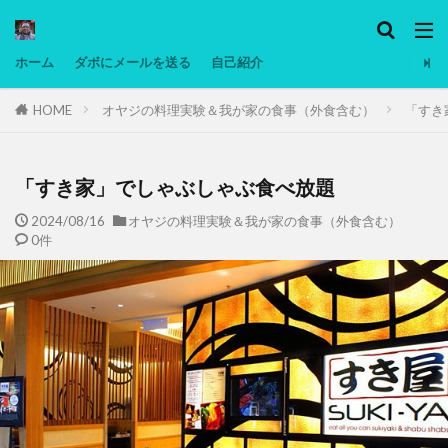
カテゴリー
ホーム
ダボにメールを送る
自己紹介
HOME
オヤジの料理実験＆我が家の食事（外食含む）
「すき
タグ
Ninjatrader
PC
グリグリ画像
マレーシア動画
ヨーグルト
「すき家」でしゃぶしゃぶ食べ放題
低温調理・スロークッカー
低糖質ダイエット
2024/08/16
オヤジの料理実験＆我が家の食事（外食含む）
0件
備忘録
動画
日本人村社会
脱水シート
検索