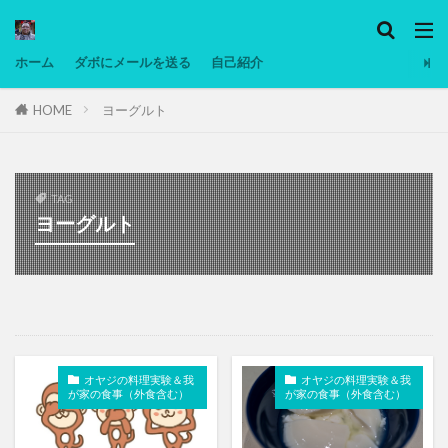
カテゴリー
ホーム
ダボにメールを送る
自己紹介
HOME
ヨーグルト
タグ
Ninjatrader
PC
グリグリ画像
マレーシア動画
ヨーグルト
TAG
低温調理・スロークッカー
低糖質ダイエット
ヨーグルト
備忘録
動画
日本人村社会
脱水シート
検索
オヤジの料理実験＆我
オヤジの料理実験＆我
が家の食事（外食含む）
が家の食事（外食含む）