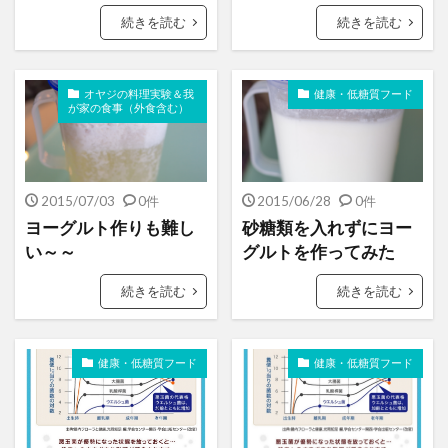
続きを読む
続きを読む
オヤジの料理実験＆我
健康・低糖質フード
が家の食事（外食含む）
2015/07/03
0件
2015/06/28
0件
ヨーグルト作りも難し
砂糖類を入れずにヨー
い～～
グルトを作ってみた
続きを読む
続きを読む
健康・低糖質フード
健康・低糖質フード