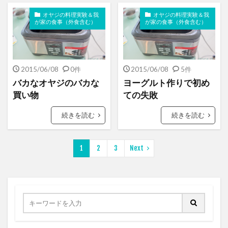
オヤジの料理実験＆我
オヤジの料理実験＆我
が家の食事（外食含む）
が家の食事（外食含む）
2015/06/08
0件
2015/06/08
5件
バカなオヤジのバカな
ヨーグルト作りで初め
買い物
ての失敗
続きを読む
続きを読む
1
2
3
Next