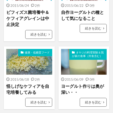
2015/06/24
2件
2015/06/22
0件
ビフィズス菌培養中＆
自作ヨーグルトの種と
ケフィアグレインは中
して気になること
止決定
続きを読む
続きを読む
健康・低糖質フード
オヤジの料理実験＆我
が家の食事（外食含む）
2015/06/18
2件
2015/06/09
0件
怪しげなケフィアを自
ヨーグルト作りは奥が
宅培養してみる
深い・・
続きを読む
続きを読む