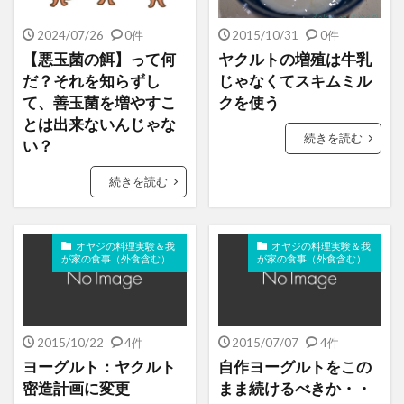
2024/07/26
0件
2015/10/31
0件
【悪玉菌の餌】って何
ヤクルトの増殖は牛乳
だ？それを知らずし
じゃなくてスキムミル
て、善玉菌を増やすこ
クを使う
とは出来ないんじゃな
続きを読む
い？
続きを読む
オヤジの料理実験＆我
オヤジの料理実験＆我
が家の食事（外食含む）
が家の食事（外食含む）
2015/10/22
4件
2015/07/07
4件
ヨーグルト：ヤクルト
自作ヨーグルトをこの
密造計画に変更
まま続けるべきか・・