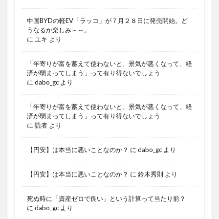
中国BYDの軽EV「ラッコ」が７月２８日に発売開始。ど
うなるか楽しみ～～。
に
ユキ
より
「年寄りが富を蓄えて使わないと、景気が悪くなって、経
済が弱まってしまう」って有り得ないでしょう
に
dabo_gc
より
「年寄りが富を蓄えて使わないと、景気が悪くなって、経
済が弱まってしまう」って有り得ないでしょう
に
読者
より
【円安】は本当に悪いことなのか？
に
dabo_gc
より
【円安】は本当に悪いことなのか？
に
鈴木秀則
より
死ぬ時に「資産ゼロで良い」という計算って当たり前？
に
dabo_gc
より