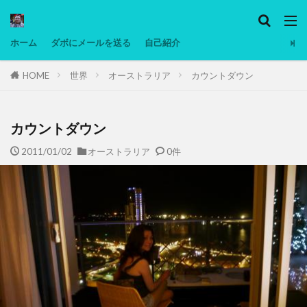
カテゴリー
ホーム
ダボにメールを送る
自己紹介
HOME
世界
オーストラリア
カウントダウン
タグ
Ninjatrader
PC
グリグリ画像
マレーシア動画
ヨーグルト
低温調理・スロークッカー
低糖質ダイエ
カウントダウン
備忘録
動画
日本人村社会
脱水シート
2011/01/02
オーストラリア
0件
検索