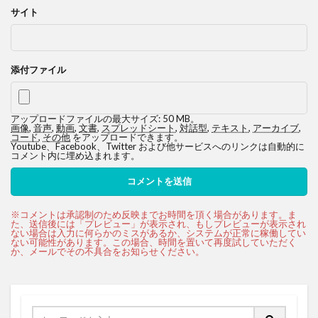
サイト
添付ファイル
アップロードファイルの最大サイズ: 50 MB。
画像
,
音声
,
動画
,
文書
,
スプレッドシート
,
対話型
,
テキスト
,
アーカイブ
,
コード
,
その他
をアップロードできます。
Youtube、Facebook、Twitter および他サービスへのリンクは自動的に
コメント内に埋め込まれます。