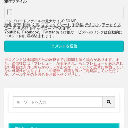
添付ファイル
アップロードファイルの最大サイズ: 50 MB。
画像
,
音声
,
動画
,
文書
,
スプレッドシート
,
対話型
,
テキスト
,
アーカイブ
,
コード
,
その他
をアップロードできます。
Youtube、Facebook、Twitter および他サービスへのリンクは自動的に
コメント内に埋め込まれます。