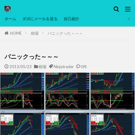
カテゴリー
ホーム
ダボにメールを送る
自己紹介
HOME
相場
パニックった～～～
タグ
Ninjatrader
PC
グリグリ画像
マレーシア動画
ヨーグルト
パニックった～～～
低温調理・スロークッカー
低糖質ダイエット
2013/05/23
相場
Ninjatrader
0件
備忘録
動画
日本人村社会
脱水シート
検索