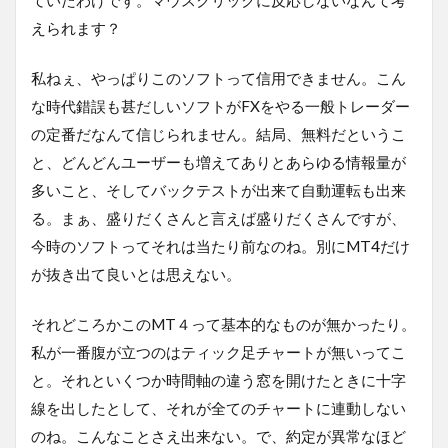
えられます？
私ねぇ、やっぱりこのソフトって信用できません。こん
な時代錯誤も甚だしいソフトがFXをやる一般トレーダー
の定番だなんて信じられません。結局、無料だというこ
と、どんどんユーザーも増えてありとあらゆる情報量が
多いこと、そしてバックテストが出来て自動運転も出来
る。まぁ、盛りだくさんと言えば盛りだくさんですが、
今時のソフトってそれは当たり前なのね。別にMT4だけ
が抜き出て良いとは思えない。
それどころかこのMT４って基本的なものが無かったり。
私が一番腹が立つのはティック足チャートが無いってこ
と。それといくつか時間軸の違う窓を開けたときに十字
線を出したとして、それが全てのチャートに連動しない
のね。こんなことさえ出来ない。で、約定が異常なほど