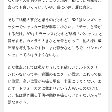
なり多くの作例を見てチェック済み。私にしたら完璧と
言っても良いくらい。いや、猫に小判、豚に真珠。
そして結構大事だと思うのだけれど、RX1はレンズシャ
ッターでシャッター音が非常に小さい。「チッ」と音が
するだけ。A7はミラーレスだけれど結構「バシャッ」と
音がする。カメラの大きさとか音とかって、他人様に威
圧感を与えるんですね。また静かなところで「バシャバ
シャ」ってのはうまくないし。
ただ難点としては私がどうしても欲しいチルトスクリー
ンじゃないって事。背面のモニターが固定。これって低
い位置、高い位置から撮る場合、非常にうまくない。ま
たオートフォーカスに難ありという人もいるのだけれ
ど、私は動き回る子供や動物を撮るわけじゃないから問
題なさそう。