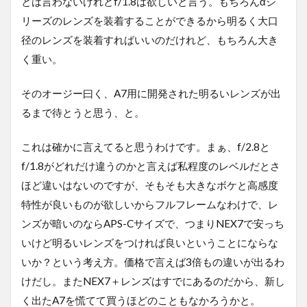
とは言わないけれどf/1.8は欲しいと言う。もちろんαシ
リーズのレンズを装着することができるから明るく大口
径のレンズを装着すればいいのだけれど、もちろん大き
く重い。
そのオージー曰く、A7用に開発された明るいレンズが出
るまで待とうと思う、と。
これは確かに言えてると思うわけです。まぁ、f/2.8と
f/1.8がどれだけ違うのかと言えば私程度のレベルだとさ
ほど違いはないのですが、そもそも大きなボケと高感度
特性が良いものが欲しいからフルフレームなわけで、レ
ンズが暗いのならAPS-Cサイズで、つまりNEX7で安っち
いけど明るいレンズをつければ良いということにならな
いか？という考え方。価格で言えば3倍もの違いが出るわ
けだし。またNEX7＋レンズはすでにあるのだから、新し
く出たA7を慌てて買うほどのこともなかろうかと。