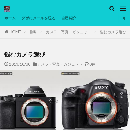
カテゴリー
ホーム
ダボにメールを送る
自己紹介
HOME
趣味
カメラ・写真・ガジェット
悩むカメラ選び
タグ
Ninjatrader
PC
グリグリ画像
マレーシア動画
ヨーグルト
悩むカメラ選び
低温調理・スロークッカー
低糖質ダイエット
2013/10/30
カメラ・写真・ガジェット
0件
備忘録
動画
日本人村社会
脱水シート
検索