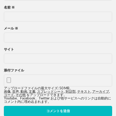
名前
※
メール
※
サイト
添付ファイル
アップロードファイルの最大サイズ: 50 MB。
画像
,
音声
,
動画
,
文書
,
スプレッドシート
,
対話型
,
テキスト
,
アーカイブ
,
コード
,
その他
をアップロードできます。
Youtube、Facebook、Twitter および他サービスへのリンクは自動的に
コメント内に埋め込まれます。