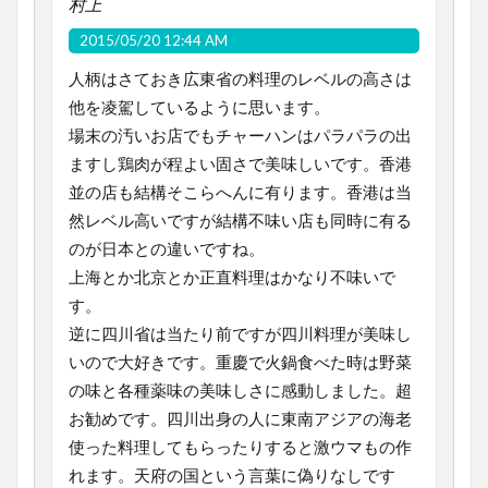
村上
2015/05/20 12:44 AM
人柄はさておき広東省の料理のレベルの高さは
他を凌駕しているように思います。
場末の汚いお店でもチャーハンはパラパラの出
ますし鶏肉が程よい固さで美味しいです。香港
並の店も結構そこらへんに有ります。香港は当
然レベル高いですが結構不味い店も同時に有る
のが日本との違いですね。
上海とか北京とか正直料理はかなり不味いで
す。
逆に四川省は当たり前ですが四川料理が美味し
いので大好きです。重慶で火鍋食べた時は野菜
の味と各種薬味の美味しさに感動しました。超
お勧めです。四川出身の人に東南アジアの海老
使った料理してもらったりすると激ウマもの作
れます。天府の国という言葉に偽りなしです