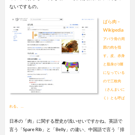
ないですもの。
ばら肉 –
Wikipedia
アバラ骨の周
囲の肉を指
す。皮、赤身
と脂身が3層
になっている
ので三枚肉
（さんまいに
く）とも呼ば
れる。 …
日本の「肉」に関する歴史が浅いせいですかね。英語で
言う「Spare Rib」と「Belly」の違い、中国語で言う「排