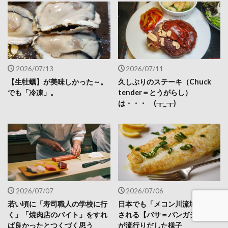
2026/07/13
2026/07/11
【生牡蠣】が美味しかった～。
久しぶりのステーキ（Chuck
でも「冷凍」。
tender＝とうがらし）
は・・・ (┰_┰)
2026/07/07
2026/07/06
若い頃に「寿司職人の学校に行
日本でも「メコン川流域で養殖
く」「焼肉店のバイト」をすれ
される【バサ＝パンガシウス】
ば良かったとつくづく思う
が流行りだした様子