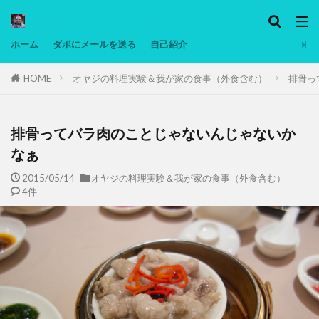
カテゴリー
ホーム
ダボにメールを送る
自己紹介
HOME
オヤジの料理実験＆我が家の食事（外食含む）
排骨っ
タグ
Ninjatrader
PC
グリグリ画像
マレーシア動画
ヨーグルト
排骨ってバラ肉のことじゃないんじゃないか
低温調理・スロークッカー
低糖質ダイエット
なぁ
備忘録
動画
日本人村社会
脱水シート
2015/05/14
オヤジの料理実験＆我が家の食事（外食含む）
4件
検索