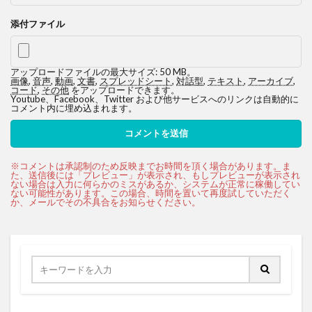
添付ファイル
アップロードファイルの最大サイズ: 50 MB。
画像
,
音声
,
動画
,
文書
,
スプレッドシート
,
対話型
,
テキスト
,
アーカイブ
,
コード
,
その他
をアップロードできます。
Youtube、Facebook、Twitter および他サービスへのリンクは自動的に
コメント内に埋め込まれます。