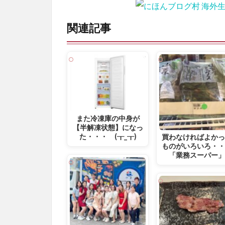
関連記事
また冷凍庫の中身が
【半解凍状態】になっ
た・・・ (┰_┰)
買わなければよか
ものがいろいろ・
「業務スーパー