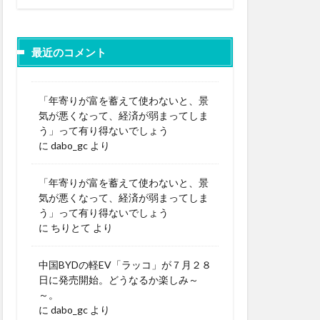
最近のコメント
「年寄りが富を蓄えて使わないと、景
気が悪くなって、経済が弱まってしま
う」って有り得ないでしょう
に
dabo_gc
より
「年寄りが富を蓄えて使わないと、景
気が悪くなって、経済が弱まってしま
う」って有り得ないでしょう
に
ちりとて
より
中国BYDの軽EV「ラッコ」が７月２８
日に発売開始。どうなるか楽しみ～
～。
に
dabo_gc
より