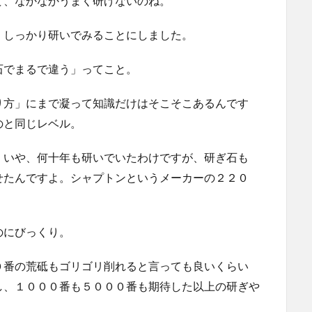
て、なかなかうまく研げないのね。
、しっかり研いでみることにしました。
石でまるで違う」ってこと。
り方」にまで凝って知識だけはそこそこあるんです
のと同じレベル。
、いや、何十年も研いでいたわけですが、研ぎ石も
せたんですよ。シャプトンというメーカーの２２０
のにびっくり。
０番の荒砥もゴリゴリ削れると言っても良いくらい
し、１０００番も５０００番も期待した以上の研ぎや