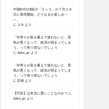
中国BYDの軽EV「ラッコ」が７月２８
日に発売開始。どうなるか楽しみ～
～。
に
ユキ
より
「年寄りが富を蓄えて使わないと、景
気が悪くなって、経済が弱まってしま
う」って有り得ないでしょう
に
dabo_gc
より
「年寄りが富を蓄えて使わないと、景
気が悪くなって、経済が弱まってしま
う」って有り得ないでしょう
に
読者
より
【円安】は本当に悪いことなのか？
に
dabo_gc
より