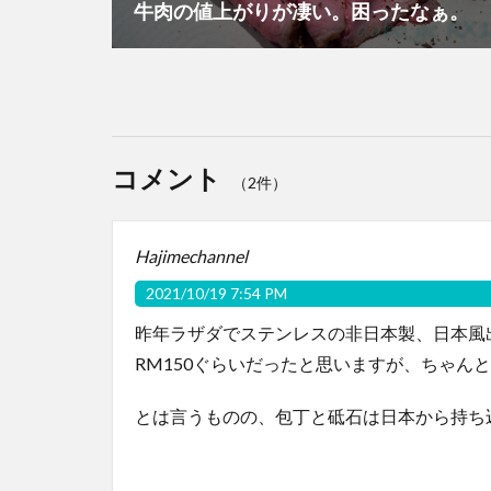
牛肉の値上がりが凄い。困ったなぁ。
コメント
（2件）
Hajimechannel
2021/10/19 7:54 PM
昨年ラザダでステンレスの非日本製、日本風
RM150ぐらいだったと思いますが、ちゃん
とは言うものの、包丁と砥石は日本から持ち