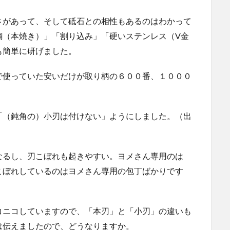
さがあって、そして砥石との相性もあるのはわかって
鋼（本焼き）」「割り込み」「硬いステンレス（V金
も簡単に研げました。
で使っていた安いだけが取り柄の６００番、１０００
「（鈍角の）小刃は付けない」ようにしました。（出
なるし、刃こぼれも起きやすい。ヨメさん専用のは
こぼれしているのはヨメさん専用の包丁ばかりです
コニコしていますので、「本刃」と「小刃」の違いも
は伝えましたので、どうなりますか。