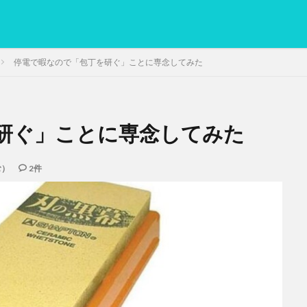
停電で暇なので「包丁を研ぐ」ことに専念してみた
研ぐ」ことに専念してみた
PC
グリグリ画像
マレーシア動画
ヨーグルト
低温調理・ス
備忘録
動画
日本人村社会
脱水シート
む）
2件
検索