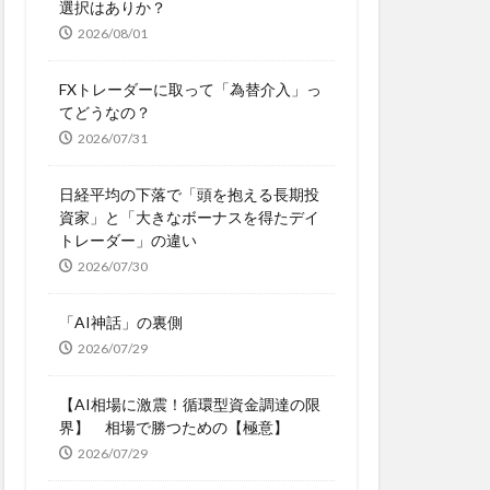
選択はありか？
2026/08/01
FXトレーダーに取って「為替介入」っ
てどうなの？
2026/07/31
日経平均の下落で「頭を抱える長期投
資家」と「大きなボーナスを得たデイ
トレーダー」の違い
2026/07/30
「AI神話」の裏側
2026/07/29
【AI相場に激震！循環型資金調達の限
界】 相場で勝つための【極意】
2026/07/29