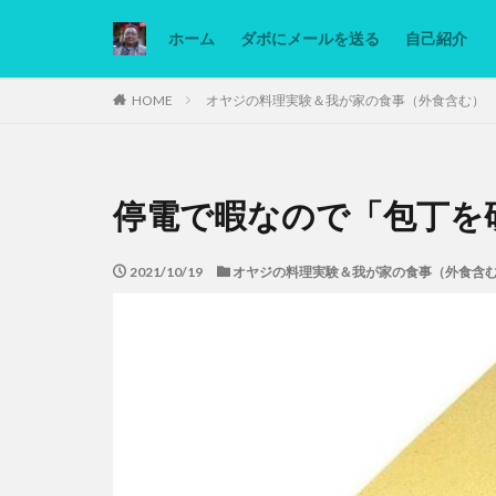
ホーム
ダボにメールを送る
自己紹介
カテゴリー
HOME
オヤジの料理実験＆我が家の食事（外食含む）
タグ
停電で暇なので「包丁を
Ninjatrader
低糖質ダイエット
2021/10/19
オヤジの料理実験＆我が家の食事（外食含