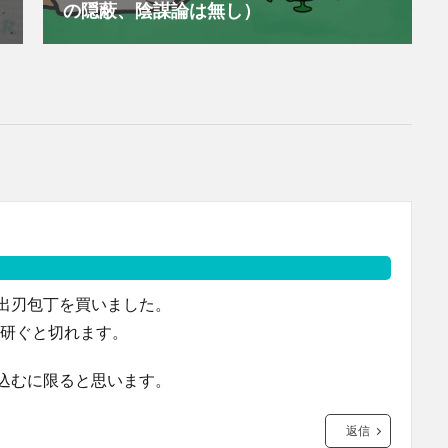
の隠蔽、陰謀論は無し）
出刃包丁を買いました。
と研ぐと切れます。
込むに限ると思います。
返信