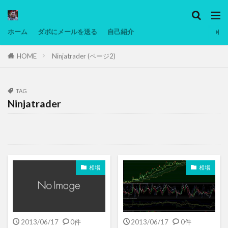
カテゴリー
ホーム
ダボにメールを送る
自己紹介
HOME
Ninjatrader (ページ2)
タグ
Ninjatrader
PC
グリグリ画像
マレーシア動画
ヨーグルト
TAG
Ninjatrader
低温調理・スロークッカー
低糖質ダイエット
備忘録
動画
日本人村社会
脱水シート
検索
相場
相場
2013/06/17
0件
2013/06/17
0件