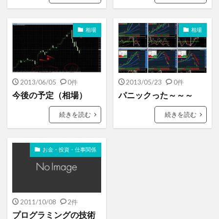
相場
相場
2013/06/05
0件
2013/05/23
0件
今後の予定（相場）
パニックった～～～
続きを読む
続きを読む
お金・投資・仕事関係
2011/10/08
2件
プログラミングの技術