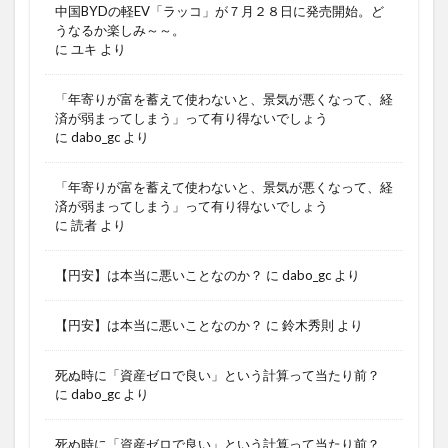
中国BYDの軽EV「ラッコ」が７月２８日に発売開始。ど
うなるか楽しみ～～。
に
ユキ
より
「年寄りが富を蓄えて使わないと、景気が悪くなって、経
済が弱まってしまう」って有り得ないでしょう
に
dabo_gc
より
「年寄りが富を蓄えて使わないと、景気が悪くなって、経
済が弱まってしまう」って有り得ないでしょう
に
読者
より
【円安】は本当に悪いことなのか？
に
dabo_gc
より
【円安】は本当に悪いことなのか？
に
鈴木秀則
より
死ぬ時に「資産ゼロで良い」という計算って当たり前？
に
dabo_gc
より
死ぬ時に「資産ゼロで良い」という計算って当たり前？