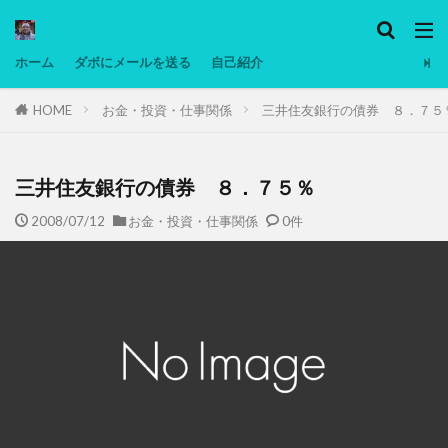
カテゴリー
ホーム
ダボにメールを送る
自己紹介
HOME
お金・投資・仕事関係
三井住友銀行の債券 ８．７５
タグ
Ninjatrader
PC
グリグリ画像
マレーシア動画
ヨーグルト
三井住友銀行の債券 ８．７５％
低温調理・スロークッカー
低糖質ダイエット
2008/07/12
お金・投資・仕事関係
0件
備忘録
動画
日本人村社会
脱水シート
検索