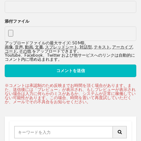
添付ファイル
アップロードファイルの最大サイズ: 50 MB。
画像
,
音声
,
動画
,
文書
,
スプレッドシート
,
対話型
,
テキスト
,
アーカイブ
,
コード
,
その他
をアップロードできます。
Youtube、Facebook、Twitter および他サービスへのリンクは自動的に
コメント内に埋め込まれます。