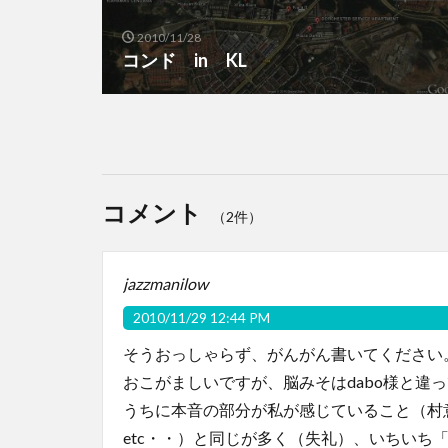
2010/11/28
コンド in KL
コメント
（2件）
jazzmanilow
2010/11/29 12:44 PM
そうおっしゃらず、がんがん書いてください
おこがましいですが、脳みそはdabo様と違
うちに本音の部分が私が感じていること（村
etc・・）と同じが多く（失礼）、いちいち