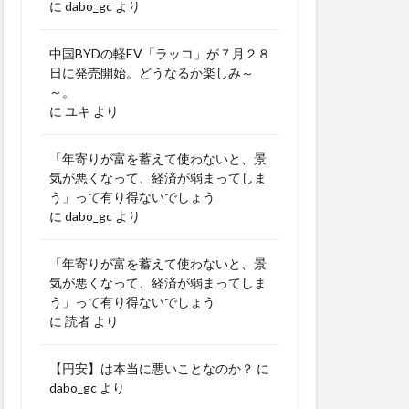
に
dabo_gc
より
中国BYDの軽EV「ラッコ」が７月２８
日に発売開始。どうなるか楽しみ～
～。
に
ユキ
より
「年寄りが富を蓄えて使わないと、景
気が悪くなって、経済が弱まってしま
う」って有り得ないでしょう
に
dabo_gc
より
「年寄りが富を蓄えて使わないと、景
気が悪くなって、経済が弱まってしま
う」って有り得ないでしょう
に
読者
より
【円安】は本当に悪いことなのか？
に
dabo_gc
より