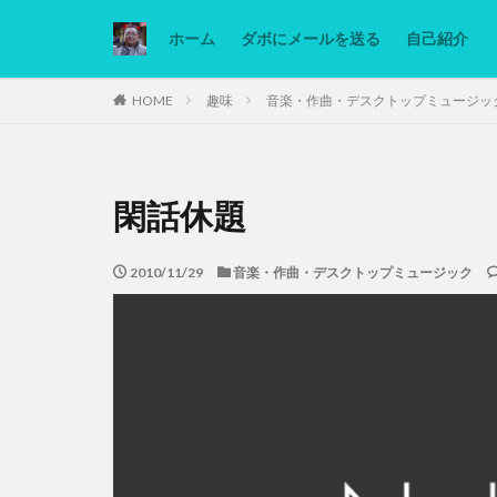
ホーム
ダボにメールを送る
自己紹介
カテゴリー
HOME
趣味
音楽・作曲・デスクトップミュージッ
タグ
閑話休題
Ninjatrader
低糖質ダイエット
2010/11/29
音楽・作曲・デスクトップミュージック