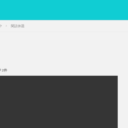
ク
閑話休題
PC
グリグリ画像
マレーシア動画
ヨーグルト
低温調理・ス
備忘録
動画
日本人村社会
脱水シート
2件
検索