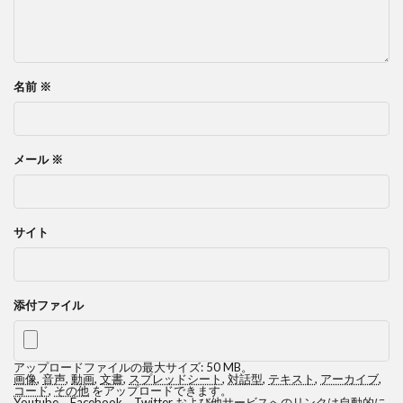
名前
※
メール
※
サイト
添付ファイル
アップロードファイルの最大サイズ: 50 MB。
画像
,
音声
,
動画
,
文書
,
スプレッドシート
,
対話型
,
テキスト
,
アーカイブ
,
コード
,
その他
をアップロードできます。
Youtube、Facebook、Twitter および他サービスへのリンクは自動的に