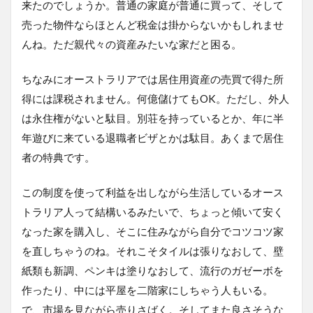
来たのでしょうか。普通の家庭が普通に買って、そして
売った物件ならほとんど税金は掛からないかもしれませ
んね。ただ親代々の資産みたいな家だと困る。
ちなみにオーストラリアでは居住用資産の売買で得た所
得には課税されません。何億儲けてもOK。ただし、外人
は永住権がないと駄目。別荘を持っているとか、年に半
年遊びに来ている退職者ビザとかは駄目。あくまで居住
者の特典です。
この制度を使って利益を出しながら生活しているオース
トラリア人って結構いるみたいで、ちょっと傾いて安く
なった家を購入し、そこに住みながら自分でコツコツ家
を直しちゃうのね。それこそタイルは張りなおして、壁
紙類も新調、ペンキは塗りなおして、流行のガゼーボを
作ったり、中には平屋を二階家にしちゃう人もいる。
で、市場を見ながら売りさばく。そしてまた良さそうな