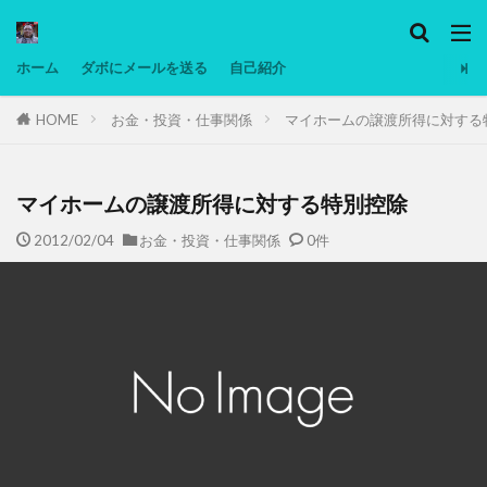
カテゴリー
ホーム
ダボにメールを送る
自己紹介
HOME
お金・投資・仕事関係
マイホームの譲渡所得に対する
タグ
Ninjatrader
PC
グリグリ画像
マレーシア動画
ヨーグルト
マイホームの譲渡所得に対する特別控除
低温調理・スロークッカー
低糖質ダイエット
2012/02/04
お金・投資・仕事関係
0件
備忘録
動画
日本人村社会
脱水シート
検索