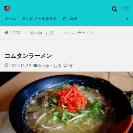
カテゴリー
ホーム
ダボにメールを送る
自己紹介
HOME
食べ物・お店
コムタンラーメン
タグ
Ninjatrader
PC
グリグリ画像
マレーシア動画
ヨーグルト
コムタンラーメン
低温調理・スロークッカー
低糖質ダイエット
2012/11/19
食べ物・お店
0件
備忘録
動画
日本人村社会
脱水シート
検索