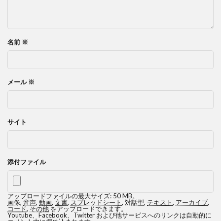
名前
※
メール
※
サイト
添付ファイル
アップロードファイルの最大サイズ: 50 MB。
画像
,
音声
,
動画
,
文書
,
スプレッドシート
,
対話型
,
テキスト
,
アーカイブ
,
コード
,
その他
をアップロードできます。
Youtube、Facebook、Twitter および他サービスへのリンクは自動的に