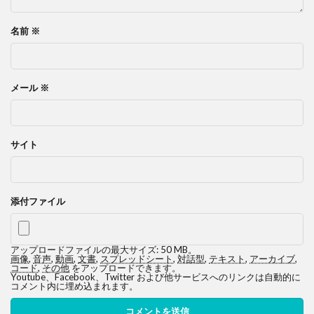
名前
※
メール
※
サイト
添付ファイル
アップロードファイルの最大サイズ: 50 MB。
画像
,
音声
,
動画
,
文書
,
スプレッドシート
,
対話型
,
テキスト
,
アーカイブ
,
コード
,
その他
をアップロードできます。
Youtube、Facebook、Twitter および他サービスへのリンクは自動的に
コメント内に埋め込まれます。