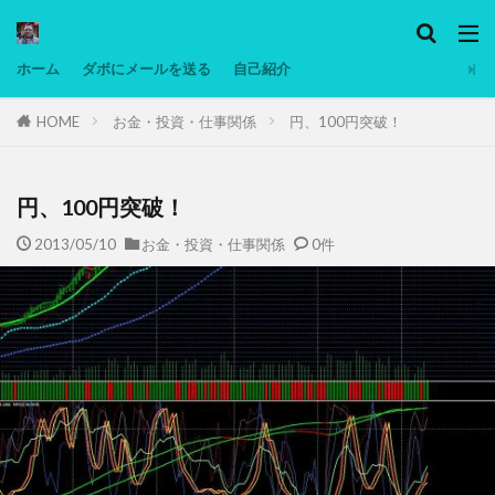
カテゴリー
ホーム
ダボにメールを送る
自己紹介
HOME
お金・投資・仕事関係
円、100円突破！
タグ
Ninjatrader
PC
グリグリ画像
マレーシア動画
ヨーグルト
円、100円突破！
低温調理・スロークッカー
低糖質ダイエット
2013/05/10
お金・投資・仕事関係
0件
備忘録
動画
日本人村社会
脱水シート
検索