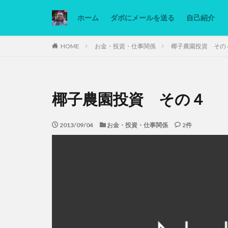
ホーム
ダボにメールを送る
自己紹介
カテゴリー
HOME
お金・投資・仕事関係
椰子農園投資 その
タグ
椰子農園投資 その４
Ninjatrader
低糖質ダイエット
2013/09/04
お金・投資・仕事関係
2件