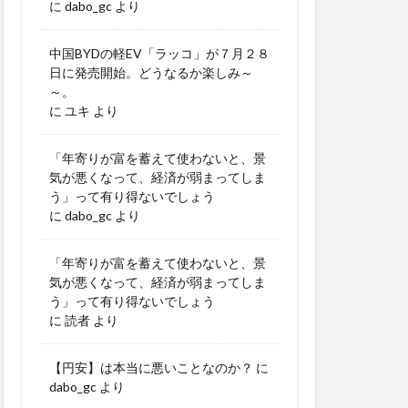
に
dabo_gc
より
中国BYDの軽EV「ラッコ」が７月２８
日に発売開始。どうなるか楽しみ～
～。
に
ユキ
より
「年寄りが富を蓄えて使わないと、景
気が悪くなって、経済が弱まってしま
う」って有り得ないでしょう
に
dabo_gc
より
「年寄りが富を蓄えて使わないと、景
気が悪くなって、経済が弱まってしま
う」って有り得ないでしょう
に
読者
より
【円安】は本当に悪いことなのか？
に
dabo_gc
より