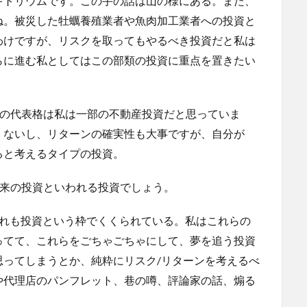
キトリウムです。この手の話は山の様にある。また、
ね。被災した牡蠣養殖業者や魚肉加工業者への投資と
わけですが、リスクを取ってもやるべき投資だと私は
らに進む私としてはこの部類の投資に重点を置きたい
れの代表格は私は一部の不動産投資だと思っていま
くないし、リターンの確実性も大事ですが、自分が
ると考えるタイプの投資。
本来の投資といわれる投資でしょう。
どれも投資という枠でくくられている。私はこれらの
ってて、これらをごちゃごちゃにして、夢を追う投資
思ってしまうとか、純粋にリスク/リターンを考えるべ
や代理店のパンフレット、巷の噂、評論家の話、煽る
。