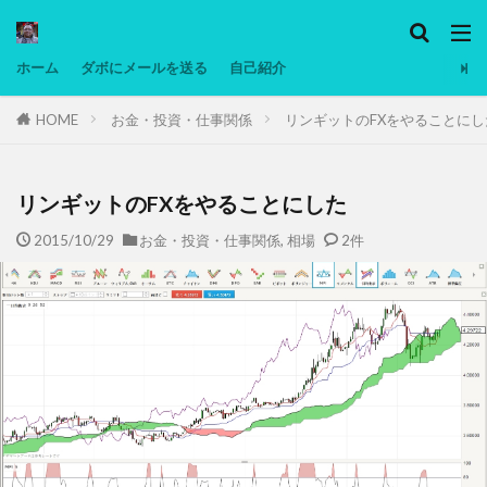
カテゴリー
ホーム
ダボにメールを送る
自己紹介
HOME
お金・投資・仕事関係
リンギットのFXをやることにし
タグ
Ninjatrader
PC
グリグリ画像
マレーシア動画
ヨーグルト
リンギットのFXをやることにした
低温調理・スロークッカー
低糖質ダイエット
2015/10/29
お金・投資・仕事関係
,
相場
2件
備忘録
動画
日本人村社会
脱水シート
検索