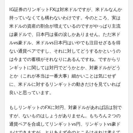
IG証券のリンギットFXは対米ドルですが、米ドルなんか
持っていなくても構わないわけです。今のところ、実は
米ドルの資産の割合が増えているのですがやっぱり主流
は豪ドルで、日本円は雀の涙しかありません。ただ米ド
ルvs豪ドル、米ドルvs日本円はいやでも注目せざるを得
ない通貨ペアですし、それに対してどうするかというの
は今までの蓄積がそれなりにあるんですね。ですからリ
ンギットに関しては対円でどうかとか、対豪ドルがどう
とか（これが本当は一番大事）細かいことは気にせず
に、米ドルに対するリンギットの動きだけを見ていれば
良いと思っています。
もしリンギットのFXに対円、対豪ドルがあれば話は別で
すが、ないものはしょうがありません。もちろん２つの
通貨ペアを合成してリンギットvs円、リンギットvs豪ド
ルはできますが、とりあえず今のところはそれは考えて