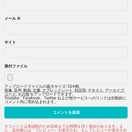
メール
※
サイト
添付ファイル
アップロードファイルの最大サイズ: 50 MB。
画像
,
音声
,
動画
,
文書
,
スプレッドシート
,
対話型
,
テキスト
,
アーカイブ
,
コード
,
その他
をアップロードできます。
Youtube、Facebook、Twitter および他サービスへのリンクは自動的に
コメント内に埋め込まれます。