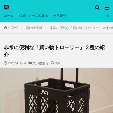
カテゴリー
ホーム
ダボにメールを送る
自己紹介
HOME
買い物情報
非常に便利な「買い物トローリー」２種の
タグ
Ninjatrader
PC
グリグリ画像
マレーシア動画
ヨーグルト
非常に便利な「買い物トローリー」２種の紹
低温調理・スロークッカー
低糖質ダイエット
介
備忘録
動画
日本人村社会
脱水シート
2017/02/04
買い物情報
0件
検索