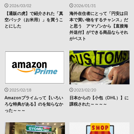
2026/03/02
2026/01/31
【通販の虎】で紹介された「真
海外在住者にとって「円安は日
空パック（お米用）」を買うこ
本で買い物をするチャンス」だ
とにした
と思う アマゾンから【直接海
外送付】ができる商品ならそれ
がベスト
2025/02/18
2023/02/20
Amazonプライムって【いろい
日本からの【小包（DHL）】に
ろな特典がある】のを知らなか
課税された～～～～
った～～～