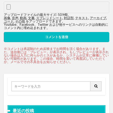
アップロードファイルの最大サイズ: 50 MB。
画像
,
音声
,
動画
,
文書
,
スプレッドシート
,
対話型
,
テキスト
,
アーカイブ
,
コード
,
その他
をアップロードできます。
Youtube、Facebook、Twitter および他サービスへのリンクは自動的に
コメント内に埋め込まれます。
最近の投稿