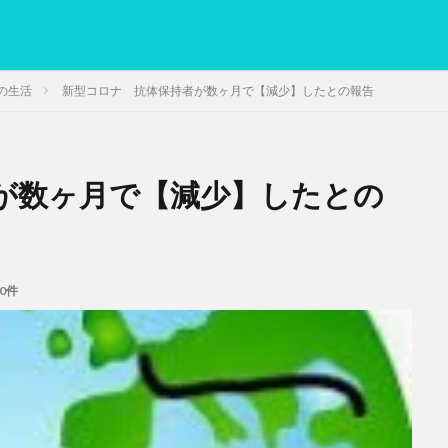
の生活
新型コロナ 抗体保持者が数ヶ月で【減少】したとの報告
が数ヶ月で【減少】したとの
PC
グリグリ画像
マレーシア動画
ヨーグルト
低温調理・ス
備忘録
動画
日本人村社会
脱水シート
検索
0件