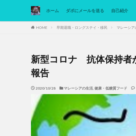
ホーム
ダボにメールを送る
自己紹介
カテゴリー
HOME
早期退職・ロングステイ・移民
マレーシア
タグ
新型コロナ 抗体保持者
Ninjatrader
低糖質ダイエット
報告
2020/10/28
マレーシアの生活
,
健康・低糖質フード