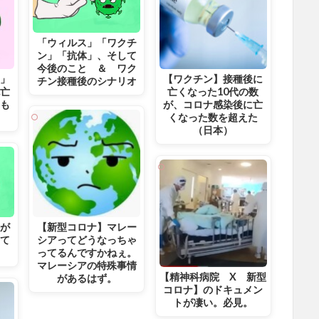
「ウィルス」「ワクチ
ン」「抗体」、そして
今後のこと ＆ ワク
染」
【ワクチン】接種後に
チン接種後のシナリオ
死亡
亡くなった10代の数
にも
が、コロナ感染後に亡
くなった数を超えた
（日本）
」が
【新型コロナ】マレー
出て
シアってどうなっちゃ
ってるんですかねぇ。
マレーシアの特殊事情
【精神科病院 X 新型
があるはず。
コロナ】のドキュメン
トが凄い。必見。