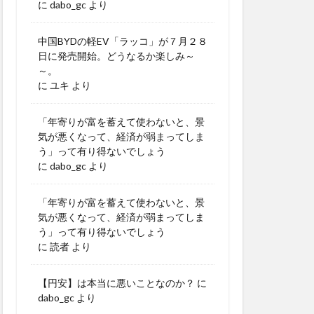
に
dabo_gc
より
中国BYDの軽EV「ラッコ」が７月２８
日に発売開始。どうなるか楽しみ～
～。
に
ユキ
より
「年寄りが富を蓄えて使わないと、景
気が悪くなって、経済が弱まってしま
う」って有り得ないでしょう
に
dabo_gc
より
「年寄りが富を蓄えて使わないと、景
気が悪くなって、経済が弱まってしま
う」って有り得ないでしょう
に
読者
より
【円安】は本当に悪いことなのか？
に
dabo_gc
より