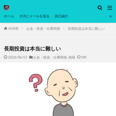
カテゴリー
ホーム
ダボにメールを送る
自己紹介
HOME
お金・投資・仕事関係
長期投資は本当に難しい
タグ
Ninjatrader
PC
グリグリ画像
マレーシア動画
ヨーグルト
長期投資は本当に難しい
低温調理・スロークッカー
低糖質ダイエット
2026/06/13
お金・投資・仕事関係
,
相場
0件
備忘録
動画
日本人村社会
脱水シート
検索