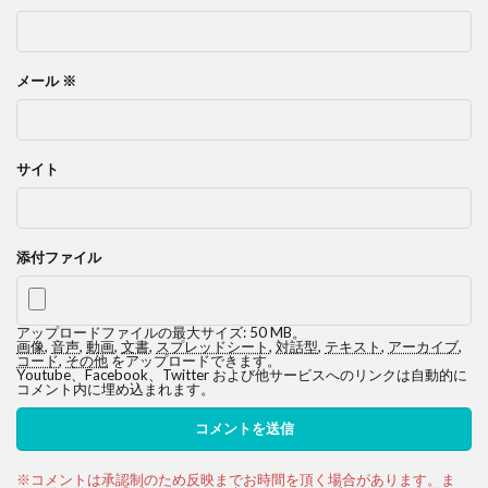
メール
※
サイト
添付ファイル
アップロードファイルの最大サイズ: 50 MB。
画像
,
音声
,
動画
,
文書
,
スプレッドシート
,
対話型
,
テキスト
,
アーカイブ
,
コード
,
その他
をアップロードできます。
Youtube、Facebook、Twitter および他サービスへのリンクは自動的に
コメント内に埋め込まれます。