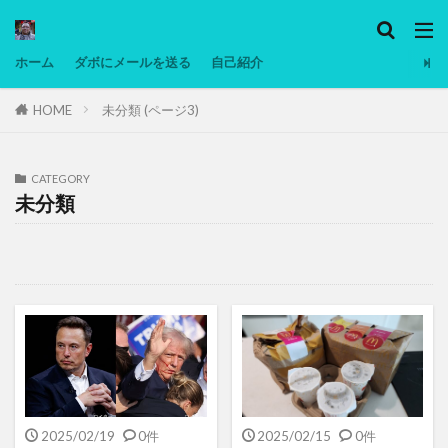
カテゴリー
ホーム
ダボにメールを送る
自己紹介
HOME
未分類 (ページ3)
タグ
Ninjatrader
PC
グリグリ画像
マレーシア動画
ヨーグルト
CATEGORY
未分類
低温調理・スロークッカー
低糖質ダイエット
備忘録
動画
日本人村社会
脱水シート
検索
2025/02/19
0件
2025/02/15
0件