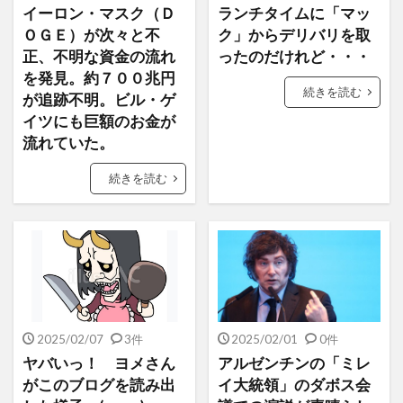
イーロン・マスク（Ｄ
ランチタイムに「マッ
ＯＧＥ）が次々と不
ク」からデリバリを取
正、不明な資金の流れ
ったのだけれど・・・
を発見。約７００兆円
続きを読む
が追跡不明。ビル・ゲ
イツにも巨額のお金が
流れていた。
続きを読む
2025/02/07
3件
2025/02/01
0件
ヤバいっ！ ヨメさん
アルゼンチンの「ミレ
がこのブログを読み出
イ大統領」のダボス会