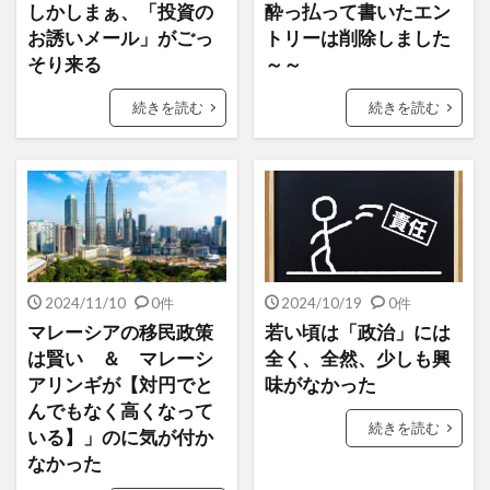
しかしまぁ、「投資の
酔っ払って書いたエン
お誘いメール」がごっ
トリーは削除しました
そり来る
～～
続きを読む
続きを読む
2024/11/10
0件
2024/10/19
0件
マレーシアの移民政策
若い頃は「政治」には
は賢い ＆ マレーシ
全く、全然、少しも興
アリンギが【対円でと
味がなかった
んでもなく高くなって
続きを読む
いる】」のに気が付か
なかった