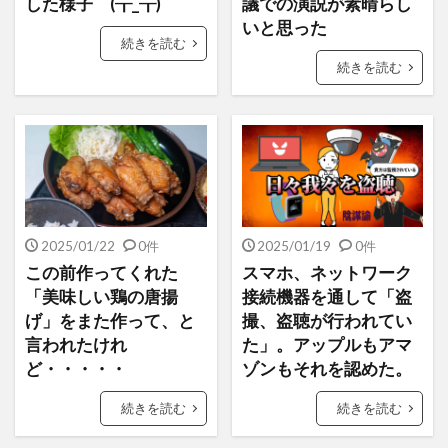
した様子 (┰_┰)
議での演説が素晴らし
いと思った
続きを読む
続きを読む
2025/01/22
0件
2025/01/19
0件
この前作ってくれた
スマホ、ネットワーク
「美味しい鶏の唐揚
接続機器を通して「盗
げ」をまた作って、と
撮、盗聴が行われてい
言われたけれ
た」。アップルもアマ
ど・・・・・
ゾンもそれを認めた。
続きを読む
続きを読む