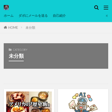
カテゴリー
ホーム
ダボにメールを送る
自己紹介
HOME
未分類
タグ
Ninjatrader
PC
グリグリ画像
マレーシア動画
ヨーグルト
CATEGORY
低温調理・スロークッカー
低糖質ダイエット
未分類
備忘録
動画
日本人村社会
脱水シート
検索