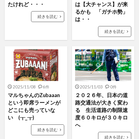
たけれど・・・
は【大チャンス】が来
るかも 「ガチホ勢」
続きを読む
は・・
続きを読む
2025/11/08
6件
2025/11/03
0件
マルちゃんのZubaaan
２０２６年、日本の道
という即席ラーメンが
路交通法が大きく変わ
どこにも売っていな
る 生活道路の制限速
い (┰_┰)
度６０キロが３０キロ
へ
続きを読む
続きを読む