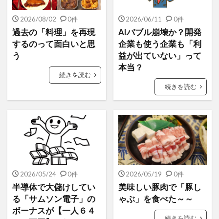
2026/08/02
0件
2026/06/11
0件
過去の「料理」を再現
AIバブル崩壊か？開発
するのって面白いと思
企業も使う企業も「利
う
益が出ていない」って
本当？
続きを読む
続きを読む
2026/05/24
0件
2026/05/19
0件
半導体で大儲けしてい
美味しい豚肉で「豚し
る「サムソン電子」の
ゃぶ」を食べた～～
ボーナスが【一人６４
続きを読む