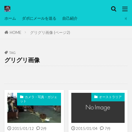
カテゴリー
ホーム
ダボにメールを送る
自己紹介
HOME
グリグリ画像 (ページ2)
タグ
Ninjatrader
PC
グリグリ画像
マレーシア動画
ヨーグルト
TAG
グリグリ画像
低温調理・スロークッカー
低糖質ダイエット
備忘録
動画
日本人村社会
脱水シート
検索
カメラ・写真・ガジェ
オーストラリア
ット
2015/01/12
2件
2015/01/04
7件