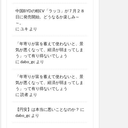
中国BYDの軽EV「ラッコ」が７月２８
日に発売開始。どうなるか楽しみ～
～。
に
ユキ
より
「年寄りが富を蓄えて使わないと、景
気が悪くなって、経済が弱まってしま
う」って有り得ないでしょう
に
dabo_gc
より
「年寄りが富を蓄えて使わないと、景
気が悪くなって、経済が弱まってしま
う」って有り得ないでしょう
に
読者
より
【円安】は本当に悪いことなのか？
に
dabo_gc
より