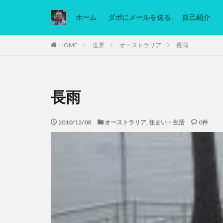
ホーム
ダボにメールを送る
自己紹介
カテゴリー
HOME
世界
オーストラリア
長雨
タグ
長雨
Ninjatrader
低糖質ダイエット
2010/12/08
オーストラリア
,
住まい・生活
0件