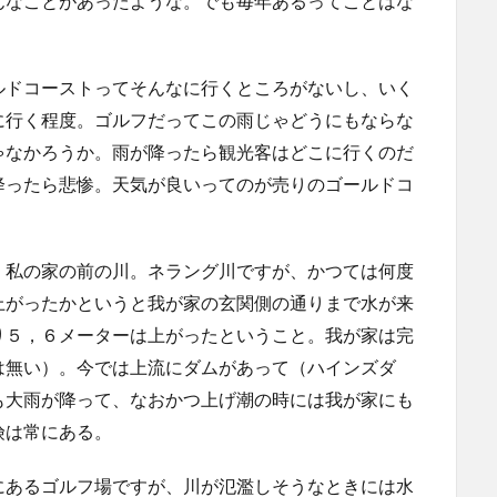
んなことがあったような。でも毎年あるってことはな
ルドコーストってそんなに行くところがないし、いく
に行く程度。ゴルフだってこの雨じゃどうにもならな
ゃなかろうか。雨が降ったら観光客はどこに行くのだ
降ったら悲惨。天気が良いってのが売りのゴールドコ
、私の家の前の川。ネラング川ですが、かつては何度
上がったかというと我が家の玄関側の通りまで水が来
り５，６メーターは上がったということ。我が家は完
は無い）。今では上流にダムがあって（ハインズダ
も大雨が降って、なおかつ上げ潮の時には我が家にも
険は常にある。
にあるゴルフ場ですが、川が氾濫しそうなときには水