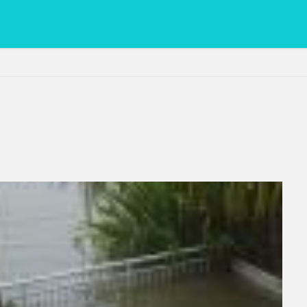
PC
グリグリ画像
マレーシア動画
ヨーグルト
低温調理・ス
備忘録
動画
日本人村社会
脱水シート
検索