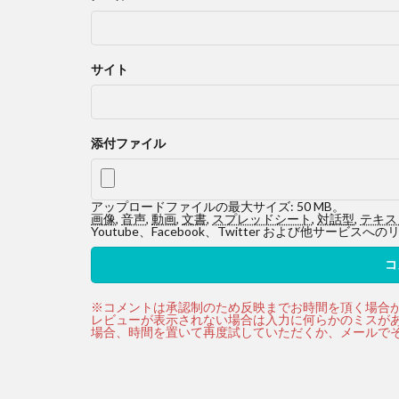
サイト
添付ファイル
アップロードファイルの最大サイズ: 50 MB。
画像
,
音声
,
動画
,
文書
,
スプレッドシート
,
対話型
,
テキス
Youtube、Facebook、Twitter および他サ