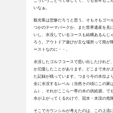
こういうことって珍しくて、でも去年もこ
いなぁ。
観光客は悲惨だろうと思う。そもそもゴー
つかのテーマパークか、また世界遺産を見
いし、水没しているコースも結構あるんじ
ろう。アウトドア遊びが主な場所って雨が
ーストなのに・・。
水没したゴルフコースで思い出したけれど
か氾濫したことがあります。どこまで水が
た記録が残っています。つまり今の水位よ
全に水没するレベル（当然その頃にこの家
ム）、それがここら一帯の水の供給源。で
水が上がってくるわけで、冠水・水没の危
そこでカウンシルが考えたのは、この上流