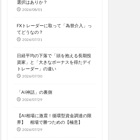
選択はありか？
2026/08/01
FXトレーダーに取って「為替介入」っ
てどうなの？
2026/07/31
日経平均の下落で「頭を抱える長期投
資家」と「大きなボーナスを得たデイ
トレーダー」の違い
2026/07/30
「AI神話」の裏側
2026/07/29
【AI相場に激震！循環型資金調達の限
界】 相場で勝つための【極意】
2026/07/29