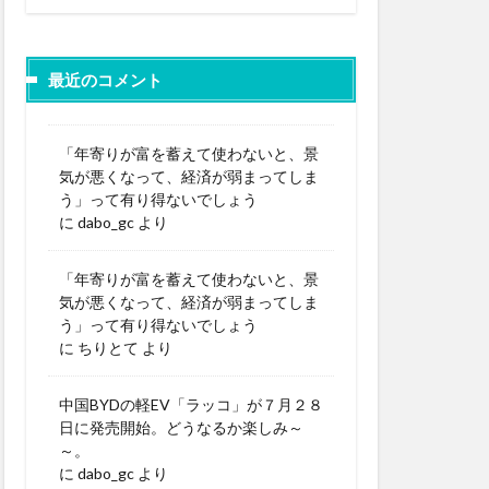
最近のコメント
「年寄りが富を蓄えて使わないと、景
気が悪くなって、経済が弱まってしま
う」って有り得ないでしょう
に
dabo_gc
より
「年寄りが富を蓄えて使わないと、景
気が悪くなって、経済が弱まってしま
う」って有り得ないでしょう
に
ちりとて
より
中国BYDの軽EV「ラッコ」が７月２８
日に発売開始。どうなるか楽しみ～
～。
に
dabo_gc
より