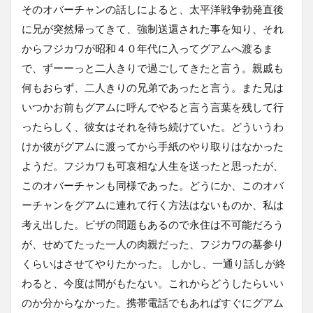
そのオバーチャンの話しによると、太平洋戦争勃発直後
に兄が突然帰ってきて、強制送還された事を知り、それ
からフジカワが昭和４０年代に入ってグアムへ渡るま
で、ずーーっと二人きりで過ごしてきたと言う。親戚も
何もおらず、二人きりの兄弟であったと言う。また兄は
いつかお前もグアムに呼んでやると言う言葉を残して行
ったらしく、彼女はそれを待ち続けていた。どういうわ
けか彼がグアムに渡ってから手紙のやり取りはなかった
ようだ。フジカワも可哀相な人生を送ったと思ったが、
このオバーチャンも同様であった。どうにか、このオバ
ーチャンをグアムに連れて行く方法はないものか、私は
考え出した。ビザの問題もあるので永住は不可能だろう
が、せめてたった一人の肉親だった、フジカワの墓参り
くらいはさせてやりたかった。 しかし、一通り話しが終
わると、今度は間がもたない。これからどうしたらいい
のか分からなかった。携帯電話でもあればすぐにグアム