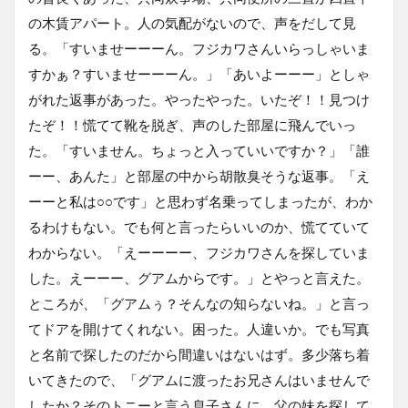
の木賃アパート。人の気配がないので、声をだして見
る。「すいませーーーん。フジカワさんいらっしゃいま
すかぁ？すいませーーーん。」「あいよーーー」としゃ
がれた返事があった。やったやった。いたぞ！！見つけ
たぞ！！慌てて靴を脱ぎ、声のした部屋に飛んでいっ
た。「すいません。ちょっと入っていいですか？」「誰
ーー、あんた」と部屋の中から胡散臭そうな返事。「え
ーーと私は○○です」と思わず名乗ってしまったが、わか
るわけもない。でも何と言ったらいいのか、慌てていて
わからない。「えーーーー、フジカワさんを探していま
した。えーーー、グアムからです。」とやっと言えた。
ところが、「グアムぅ？そんなの知らないね。」と言っ
てドアを開けてくれない。困った。人違いか。でも写真
と名前で探したのだから間違いはないはず。多少落ち着
いてきたので、「グアムに渡ったお兄さんはいませんで
したか？そのトニーと言う息子さんに、父の妹を探して