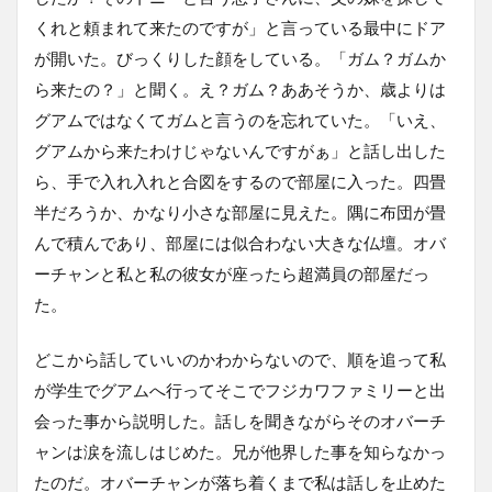
くれと頼まれて来たのですが」と言っている最中にドア
が開いた。びっくりした顔をしている。「ガム？ガムか
ら来たの？」と聞く。え？ガム？ああそうか、歳よりは
グアムではなくてガムと言うのを忘れていた。「いえ、
グアムから来たわけじゃないんですがぁ」と話し出した
ら、手で入れ入れと合図をするので部屋に入った。四畳
半だろうか、かなり小さな部屋に見えた。隅に布団が畳
んで積んであり、部屋には似合わない大きな仏壇。オバ
ーチャンと私と私の彼女が座ったら超満員の部屋だっ
た。
どこから話していいのかわからないので、順を追って私
が学生でグアムへ行ってそこでフジカワファミリーと出
会った事から説明した。話しを聞きながらそのオバーチ
ャンは涙を流しはじめた。兄が他界した事を知らなかっ
たのだ。オバーチャンが落ち着くまで私は話しを止めた