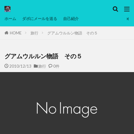
カテゴリー
ホーム
ダボにメールを送る
自己紹介
HOME
旅行
グアムウルルン物語 その５
タグ
Ninjatrader
PC
グリグリ画像
マレーシア動画
ヨーグルト
グアムウルルン物語 その５
低温調理・スロークッカー
低糖質ダイエット
2010/12/13
旅行
0件
備忘録
動画
日本人村社会
脱水シート
検索