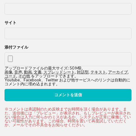
サイト
添付ファイル
アップロードファイルの最大サイズ: 50 MB。
画像
,
音声
,
動画
,
文書
,
スプレッドシート
,
対話型
,
テキスト
,
アーカイブ
,
コード
,
その他
をアップロードできます。
Youtube、Facebook、Twitter および他サービスへのリンクは自動的に
コメント内に埋め込まれます。