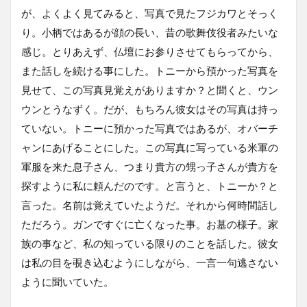
が、よくよく見てみると、写真で見たフジカワとそっく
り。小柄ではあるが顔の長い、昔の歌舞伎役者みたいな
感じ。とりあえず、仏壇にお参りさせてもらってから、
また話しを続ける事にした。トニーから預かった写真を
見せて、この写真見覚えがありますか？と聞くと、ウン
ウンとうなずく。だが、もちろん彼女はその写真は持っ
ていない。トニーに預かった写真ではあるが、オバーチ
ャンにあげることにした。この写真に写っている米軍の
軍服を来た息子さん、つまり貴方の甥っ子さんが貴方を
探すように私に頼んだのです。と言うと、トニーか？と
言った。名前は覚えていたようだ。それから何時間話し
ただろう。ガンですぐに亡くなった事。お墓の様子。家
族の事など、私の知っている限りのことを話した。彼女
は私の目を覗き込むようにしながら、一言一句逃さない
ように聞いていた。