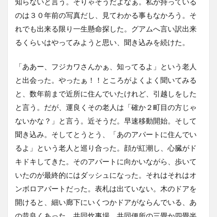
知らないと言う。そりゃそうだよなぁ。私が持っている
のは３０年前の写真だし、見てわかる事もなかろう。そ
れでも出来る限り一生懸命探した。グアムへ言い訳出来
るくらいはやってみようと思い、聞き込みを続けた。
「ああー、フジカワさんかぁ、知ってるよ」という老人
と出会った。やったぁ！！ところがよくよく聞いてみる
と、数年前まで近所に住んでいたけれど、引越しをした
と言う。だが、運良くその老人は「確か２町目の方じゃ
ないかな？」と言う。近そうだ。早速移動開始。そして
聞き込み。そしてとうとう、「あのアパートに住んでい
るよ」という老人と巡り合った。顔が紅潮し、心臓がド
キドキしてきた。そのアパートに向かいながら、歩いて
いたのが最終的にはダッシュになった。それはそれはオ
ンボロアパートだった。表札は出ていない。木のドアを
開けると、細い廊下にいくつかドアがならんでいる、あ
の昔良くあった、共同炊事場、共同便所の三畳か四畳半