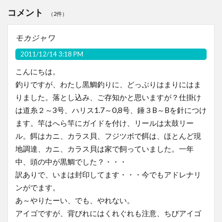
コメント
（2件）
モカジャワ
2011/12/14 3:18 PM
こんにちは。
釣りですが、わたし黒鯛釣りに、どっぷりはまりにはま
りました。落とし込み、ご存知かと思いますが？仕掛け
は道糸２～3号、ハリス1.7～0,8号、錘３B～Bを針につけ
ます。竿はへら竿にガイドを付け、リールは太鼓リー
ル。餌はカニ、カラス貝、フジツボで餌は、ほとんど現
地調達、カニ、カラス貝は家で飼っていました。一年
中、頭の中が黒鯛でした？・・・
訳ありで、いまは封印してます・・・今でもアドレナリ
ンがでます。
あ～やりたーい、でも、やれない。
アイゴですが、背びれにはくれぐれも注意、ちびアイゴ