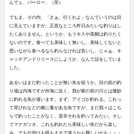
んでぇ、バーロー。（笑）
でもま、その内、「さぁ、行くわよ」なんていうのは目
に見えていますが、正直なところ昨日みたいな釣りはし
たくありません。というか、もうキスや黒鯛は釣りたく
ないのです。食べても美味しく無いし、美味しくないと
思いながら食べるなら釣らなければ良いし、じゃぁ、キ
ャッチアンドリリースにしようか、なんて話をしていま
した。
あるいはまだ釣ったことが無い魚を狙うか。目の前の釣
り場は内海ですが外海に近く、我が家の前の川とは微妙
に釣れる魚が違います。まず、アイゴが釣れる。これっ
て背びれなどの棘に毒がある魚ですが、まだ我々はこち
らで釣ったことがなく、是非それを釣ってみたい。そし
てマナガツオ。これも釣れたら美味しい魚だから楽し
み。でも仕掛けも餌もまるで違うから難しいかも・・・