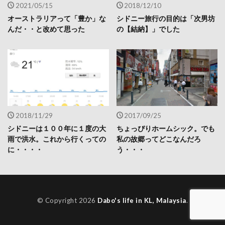
2021/05/15
2018/12/10
オーストラリアって「豊か」な
シドニー旅行の目的は「次男坊
んだ・・と改めて思った
の【結納】」でした
2018/11/29
2017/09/25
シドニーは１００年に１度の大
ちょっぴりホームシック。でも
雨で洪水。これから行くっての
私の故郷ってどこなんだろ
に・・・・
う・・・
© Copyright 2026
Dabo's life in KL, Malaysia
.