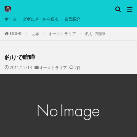
カテゴリー
ホーム
ダボにメールを送る
自己紹介
HOME
世界
オーストラリア
釣りで喧嘩
タグ
Ninjatrader
PC
グリグリ画像
マレーシア動画
ヨーグルト
釣りで喧嘩
低温調理・スロークッカー
低糖質ダイエット
2011/12/14
オーストラリア
2件
備忘録
動画
日本人村社会
脱水シート
検索