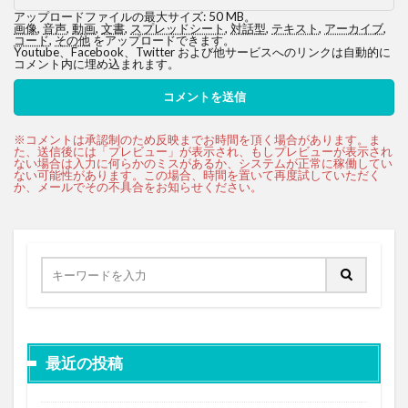
アップロードファイルの最大サイズ: 50 MB。
画像
,
音声
,
動画
,
文書
,
スプレッドシート
,
対話型
,
テキスト
,
アーカイブ
,
コード
,
その他
をアップロードできます。
Youtube、Facebook、Twitter および他サービスへのリンクは自動的に
コメント内に埋め込まれます。
最近の投稿