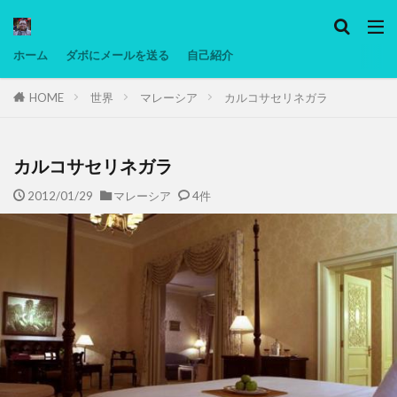
カテゴリー
ホーム
ダボにメールを送る
自己紹介
HOME
世界
マレーシア
カルコサセリネガラ
タグ
Ninjatrader
PC
グリグリ画像
マレーシア動画
ヨーグルト
低温調理・スロークッカー
低糖質ダイエ
カルコサセリネガラ
備忘録
動画
日本人村社会
脱水シート
2012/01/29
マレーシア
4件
検索