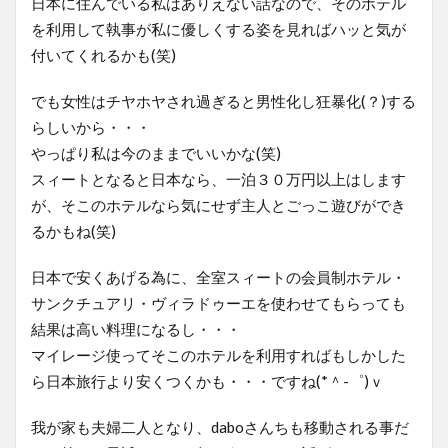
日本に住んでいる私はありえない話なので、そのホテル
を利用して執事が私に優しくする姿を見ればハッと気が
付いてくれるかも(笑)
でも女性はチヤホヤされ過ぎると男性化し狂暴化(？)する
らしいから・・・
やっぱり私は今のままでいいかな(笑)
スィートとなると日本なら、一泊３０万円以上はします
が、そこのホテルなら気にせず主人とごっこ遊びができ
るかもね(笑)
日本で安くあげる為に、全室スィートの会員制ホテル・
サンクチュアリ・ヴィラドゥーエを使わせてもらっても
結果は高い料理になるし・・・
マイレージ使ってそこのホテルを利用すればもしかした
ら日本旅行より安くつくかも・・・ですね(*＾-゜)ｖ
我が家も夫婦二人となり、daboさんちも移動される事だ