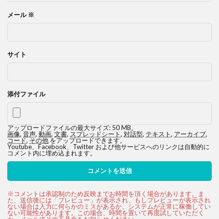
メール
※
サイト
添付ファイル
アップロードファイルの最大サイズ: 50 MB。
画像
,
音声
,
動画
,
文書
,
スプレッドシート
,
対話型
,
テキスト
,
アーカイブ
,
コード
,
その他
をアップロードできます。
Youtube、Facebook、Twitter および他サービスへのリンクは自動的に
コメント内に埋め込まれます。