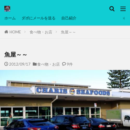
カテゴリー
ホーム
ダボにメールを送る
自己紹介
HOME
食べ物・お店
魚屋～～
タグ
Ninjatrader
PC
グリグリ画像
マレーシア動画
ヨーグルト
魚屋～～
低温調理・スロークッカー
低糖質ダイエット
2012/09/17
食べ物・お店
9件
備忘録
動画
日本人村社会
脱水シート
検索