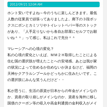
2012/09/21 12:04 AM
ホント安いですよね～今のうちに楽しんどきます。最低
人数の従業員で頑張ってありましたよ。廊下の３段ボッ
クスにボンとカミソリやトイレットペパー等のストック
があり、「人手足りないから各自お部屋にセルフでお願
いね＾＾」って感じ。私はこれで充分＾＾
マレーシアへの心境の変化？
私の心境の変化といえば、ＭＭ２Ｈ取得したことによる
住む国の選択肢が増えたことへの安堵感。あとは我が家
の状況によって住めるか住めないか決まるけど、福岡の
天神かクアラルンプールかどっちかに住みたいです。こ
の選択肢にみんな笑うんだけど・・
私が思うに、生活の原資が日本からの年金がメインなの
か、資産の取り崩しがメインなのか、資産を海外に移し
国債のクーポン等の収入や高金利通貨の金利収入がメイ