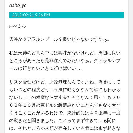
dabo_gc
2012/09/21 9:26 PM
jazzさん
天神かクアラルンプール？良いじゃないですかぁ。
私は天神のど真ん中には興味がないけれど、周辺に良い
ところがあったら是非住んでみたいなぁ。クアラルンプ
ールは行きたいときに行けばいいし。
リスク管理だけど、所詮無理なんですよね。為替にして
もいつどの程度どういう風に動くかなんて誰にもわから
ないし、この程度なら大丈夫だろうなんて思っても２０
０８年１０月の豪ドルの急落みたいにとんでもなく大き
くうごくことがあるわけで、統計的には４０億年に一度
の動きだと聞きました。これってまず生きている間に
は、それどころか人類が存在している間にはまず起きな