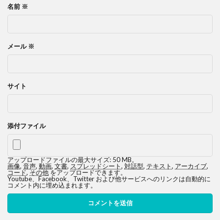
名前
※
メール
※
サイト
添付ファイル
アップロードファイルの最大サイズ: 50 MB。
画像
,
音声
,
動画
,
文書
,
スプレッドシート
,
対話型
,
テキスト
,
アーカイブ
,
コード
,
その他
をアップロードできます。
Youtube、Facebook、Twitter および他サービスへのリンクは自動的に
コメント内に埋め込まれます。