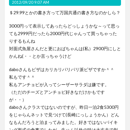
2012/09/20 9:07 AM
＄29.99とかの書き方って万国共通の書き方なのかしら？
3000円って表示してあったらどっしょうかな～って思っ
ても2999円だったら2000円代じゃんって買っちゃった
りするもんね
対面式魚屋さんだと更におばちゃんは(私）2900円にしと
かんね(・・とか言っちゃうけど
daboさんもピザはカリカリパリパリ派ピザですか＾＾
私もです＾＾
私もアンチョビが入ってシーザーサラダは嫌です。
（ただのチーズとアンチョビ好きなだけかもです
が・・）
daboさんクラスではないのですが、昨日一泊2食5300円
をじゃらんネットで見つけて(長崎にっしょうかん）どん
なもんだろうと泊まってみました。好きではないバイキ
ング形式の食事でしたが、生ハム以外の味は大丈夫で刺