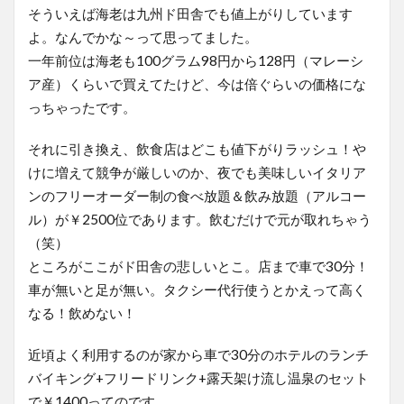
そういえば海老は九州ド田舎でも値上がりしています
よ。なんでかな～って思ってました。
一年前位は海老も100グラム98円から128円（マレーシ
ア産）くらいで買えてたけど、今は倍ぐらいの価格にな
っちゃったです。
それに引き換え、飲食店はどこも値下がりラッシュ！や
けに増えて競争が厳しいのか、夜でも美味しいイタリア
ンのフリーオーダー制の食べ放題＆飲み放題（アルコー
ル）が￥2500位であります。飲むだけで元が取れちゃう
（笑）
ところがここがド田舎の悲しいとこ。店まで車で30分！
車が無いと足が無い。タクシー代行使うとかえって高く
なる！飲めない！
近頃よく利用するのが家から車で30分のホテルのランチ
バイキング+フリードリンク+露天架け流し温泉のセット
で￥1400ってのです。