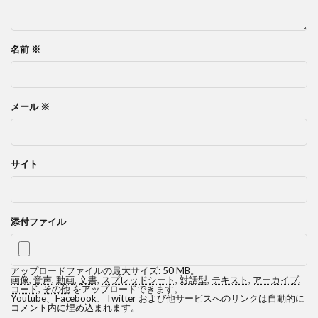
名前
※
メール
※
サイト
添付ファイル
アップロードファイルの最大サイズ: 50 MB。
画像
,
音声
,
動画
,
文書
,
スプレッドシート
,
対話型
,
テキスト
,
アーカイブ
,
コード
,
その他
をアップロードできます。
Youtube、Facebook、Twitter および他サービスへのリンクは自動的に
コメント内に埋め込まれます。