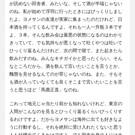
が読めない田舎者、みたいな。そして酒が半端じゃない
のね。私が始めて浮羽に行ったときにはびっくりしまし
たよ。ヨメサンの友達が実家に集まったのだけれど、日
本酒を持ってくるんですよ。それも一人一升瓶３本です
よ、３本。そんな飲み会は最悪の状態になるのはわかり
きっていて、でも気持ちが悪くなって吐くやつは吐いて
ひっくり返るんだけれど、次の間で寝て、また起きたら
飲みだすのね。みんなキチガイかと思ったくらい。そん
なところだから、酒を飲んで言いたいことを言うとか、
醜態を見せるなんてのが罪じゃないのね。また、そもそ
も酒が入っていなくても良くそこまで言いたいことを言
うと思うほど「馬鹿正直」なのね。
これって地元じゃ当たり前かも知れないけれど、東京の
人間がこんなのを見るとひっくり返るくらいびっくりす
るわけですよ。だからヨメサンは海外に出ても好きなよ
うに行動するし、それを絶対に受け入れたくないと思う
人も結構出てくるわけですよ。でも田舎出身の人には大