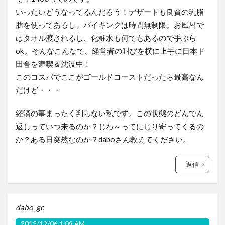
いったいどうなってるんだろう！デザートも良質の乳脂
肪を使ってあるし、バイキングは時間無制限。お風呂で
はタオル渡されるし、化粧水も何でもあるので手ぶら
ok。そんなこんなで、経営者の叫びを横に上手に日本ド
田舎を満喫＆沈没中！
このコスパでここがゴールドコーストだったら最高なん
だけど・・・
経済の事まったく判らない私です。この状態のどんでん
返しっていつ来るのか？じわ～ってにじり寄ってくるの
か？ある日突然なのか？daboさん教えてください。
返信
dabo_gc
2013/12/06 1:09 AM