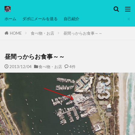
カテゴリー
ホーム
ダボにメールを送る
自己紹介
HOME
食べ物・お店
昼間っからお食事～～
タグ
Ninjatrader
PC
グリグリ画像
マレーシア動画
ヨーグルト
昼間っからお食事～～
低温調理・スロークッカー
低糖質ダイエット
2013/12/04
食べ物・お店
4件
備忘録
動画
日本人村社会
脱水シート
検索