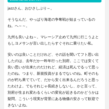
jazzさん、おひさしぶり～。
そうなんだ、やっぱり海老の争奪戦が始まっているの
ね。へ～～。
九州も良いよね～。マレーシア止めて九州に行こうよと
もしヨメサンが言い出したらすぐそれに乗りたい私。
安いのは良いことだけれど、その話を聞いてフト思い出
したのは、去年だか一昨年行った別府。ここでは安くて
良い思いが出来たのだけれど、経済は死んでるって思っ
たのね。つまり、新規投資がまるでないのね。町そのも
のが朽ち果てていて、だから安く出来るんだろうと思っ
たわけよ。でもそれじゃ長続きしないし、かと言って、
別府が生まれ変わるくらいの変化が起きるのかどうかは
疑問。こういう現実が背景にある物価の安さって歓迎で
きないよね。