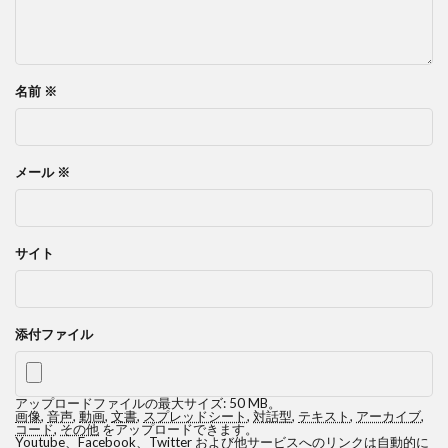
名前
※
メール
※
サイト
添付ファイル
アップロードファイルの最大サイズ: 50 MB。
画像
,
音声
,
動画
,
文書
,
スプレッドシート
,
対話型
,
テキスト
,
アーカイブ
,
コード
,
その他
をアップロードできます。
Youtube、Facebook、Twitter および他サービスへのリンクは自動的に