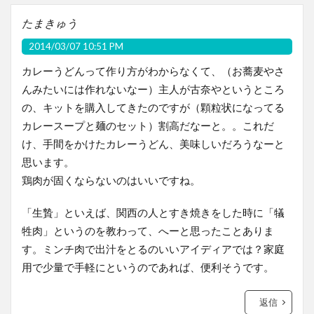
たまきゅう
2014/03/07 10:51 PM
カレーうどんって作り方がわからなくて、（お蕎麦やさ
んみたいには作れないなー）主人が古奈やというところ
の、キットを購入してきたのですが（顆粒状になってる
カレースープと麺のセット）割高だなーと。。これだ
け、手間をかけたカレーうどん、美味しいだろうなーと
思います。
鶏肉が固くならないのはいいですね。
「生贄」といえば、関西の人とすき焼きをした時に「犠
牲肉」というのを教わって、へーと思ったことありま
す。ミンチ肉で出汁をとるのいいアイディアでは？家庭
用で少量で手軽にというのであれば、便利そうです。
返信