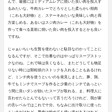
んで、最後にはミディアムレアに焼いた良い肉を投入す
るみたいな。牛肉カレーでとろりとした柔らかい頬肉
（これも大好物）と、ステーキみたいな美味しい肉と両
方楽しめる。あるいはスジ肉カレー（これも大好物）を
作って食べる直前に焼いた良い肉を投入するとかも良い
ですね。
じゃぁいちいち生贄を使わないと駄目なのかってことに
なるんですが、そこで出番なのはやっぱりスープストッ
クなのね。これで味は良くなるし、またどうしても物足
りない時には顆粒状のストックを入れることもあるけれ
ど、ミンチ肉を使うといいのを発見しました。豚、鶏、
牛でもミンチでスープを作ると少量のミンチであっとい
う間に良いダシが効いたスープが取れる。ま、料理人に
言わせたらとんでもないって言うだろうけれど、我が家
の舌レベルではこれで十分。ちなみに出汁取りに使った
ミンチだけれど、豚肉は炒めても使い道があるけれど、