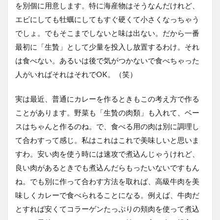
を別個に用意します。特に海産物はそうなんだけれど、
エビにしても牡蠣にしてもすぐ硬くて小さくなっちゃう
でしょ。でもそこまでしないと味は出ない。だから一番
最初に「生贄」として少量を投入し放置するわけ。それ
は食べない。あるいは後で気がつかないで食べちゃった
人がいればそれはそれでOK。（笑）
実は最近、普通にカレーを作るときもこの考え方で作る
ことがあります。野菜も「生贄の肉類」も入れて、ベー
スはちゃんと作るのね。で、食べる用の肉は別に調理し
て合わすって感じ。私はこれはこれで美味しいと思いま
すわ。安い肉を使う時には速攻で煮込んじゃうけれど、
良い肉があるときでも煮込んだらもったいないですもん
ね。でも別に作って合わす方法を取れば、高級牛肉を美
味しくカレーで食べられることになる。例えば、牛肉だ
とすれば安くてコラーゲンたっぷりの頬肉を使って煮込