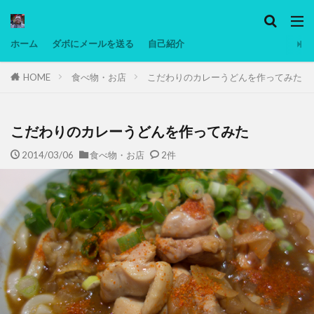
カテゴリー
ホーム
ダボにメールを送る
自己紹介
HOME
食べ物・お店
こだわりのカレーうどんを作ってみた
タグ
Ninjatrader
PC
グリグリ画像
マレーシア動画
ヨーグルト
こだわりのカレーうどんを作ってみた
低温調理・スロークッカー
低糖質ダイエット
2014/03/06
食べ物・お店
2件
備忘録
動画
日本人村社会
脱水シート
検索