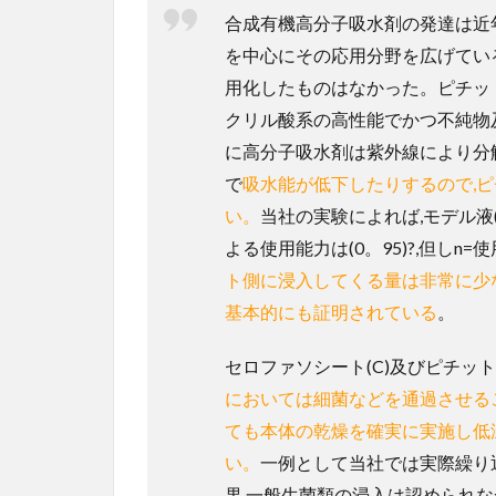
合成有機高分子吸水剤の発達は近
を中心にその応用分野を広げてい
用化したものはなかった。ピチッ
クリル酸系の高性能でかつ不純物
に高分子吸水剤は紫外線により分解したり
で
吸水能が低下したりするので,
い。
当社の実験によれば,モデル液(KCI
よる使用能力は(0。95)?,但しn=
ト側に浸入してくる量は非常に少
基本的にも証明されている
。
セロファソシート(C)及びピチット
においては細菌などを通過させる
ても本体の乾燥を確実に実施し低
い。
一例として当社では実際繰り
果,一般生菌類の浸入は認められ