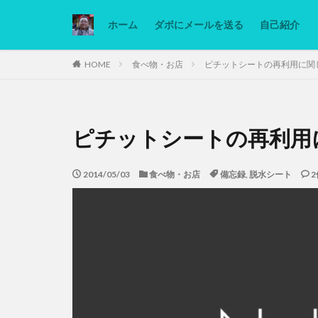
ホーム
ダボにメールを送る
自己紹介
カテゴリー
HOME
食べ物・お店
ピチットシートの再利用に関
タグ
ピチットシートの再利用
Ninjatrader
低糖質ダイエット
2014/05/03
食べ物・お店
備忘録
,
脱水シート
2