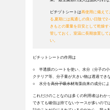
ピチヅトシートは
再使用に備えて
る,夏期には風通しの良い日陰で2
きもとの重量を目安として乾燥す
管しておく。室温に長期放置して
い。
ピチットシートの作用は
○ 半透膜のシートを使い、水分（分子の
クテリア等、分子量が大きい物は透過でき
○ 水分を
高分子吸水材
海藻由来の成分によ
これだけのことなのは多くの利用者はわか
できても確信は持てないケースが多いので
記のことが公にされているのだから、我々