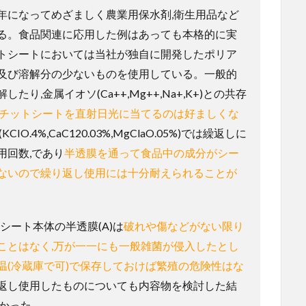
年になってめざましく農業用保水剤,衛生用品など
る。食品関連に応用した例はあっても本格的に実
トシートにおいては当社が独自に開発したポリア
及び溶解分の少ないものを使用している。一般的
,金属イオソ(Ca++,Mg++,Na+,K+)との共存
ピチットシートを直射日光に当てるのは好ましくな
O.4%,CaC120.03%,MgClaO.05%)では繰返しに
使用回数,であり
半透膜を通って食品中の成分がシー
ないので繰り返し使用には十分耐えられることが
シート本体の半透膜(A)は
破れや傷などがない限り
ことはなく,万が一一にも一般雑菌が侵入したとし
温(冷蔵庫で可)で保存しておけば繁殖の危険性はな
返し使用したものについても内容物を検討した結
なかった。