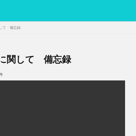
して 備忘録
に関して 備忘録
PC
グリグリ画像
マレーシア動画
ヨーグルト
低温調理・ス
備忘録
動画
日本人村社会
脱水シート
件
検索