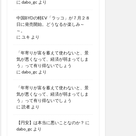
に
dabo_gc
より
中国BYDの軽EV「ラッコ」が７月２８
日に発売開始。どうなるか楽しみ～
～。
に
ユキ
より
「年寄りが富を蓄えて使わないと、景
気が悪くなって、経済が弱まってしま
う」って有り得ないでしょう
に
dabo_gc
より
「年寄りが富を蓄えて使わないと、景
気が悪くなって、経済が弱まってしま
う」って有り得ないでしょう
に
読者
より
【円安】は本当に悪いことなのか？
に
dabo_gc
より