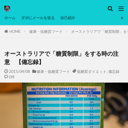
カテゴリー
ホーム
ダボにメールを送る
自己紹介
HOME
健康・低糖質フード
オーストラリアで「糖質制限」を
タグ
Ninjatrader
PC
グリグリ画像
マレーシア動画
ヨーグルト
オーストラリアで「糖質制限」をする時の注
低温調理・スロークッカー
低糖質ダイエット
意 【備忘録】
備忘録
動画
日本人村社会
脱水シート
2015/04/08
健康・低糖質フード
低糖質ダイエット
,
備忘録
0件
検索