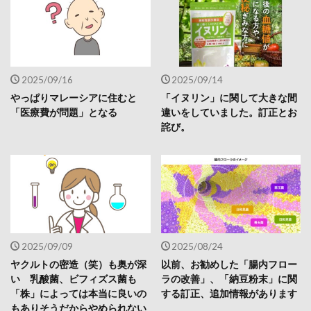
2025/09/16
2025/09/14
やっぱりマレーシアに住むと
「イヌリン」に関して大きな間
「医療費が問題」となる
違いをしていました。訂正とお
詫び。
2025/09/09
2025/08/24
ヤクルトの密造（笑）も奥が深
以前、お勧めした「腸内フロー
い 乳酸菌、ビフィズス菌も
ラの改善」、「納豆粉末」に関
「株」によっては本当に良いの
する訂正、追加情報があります
もありそうだからやめられない