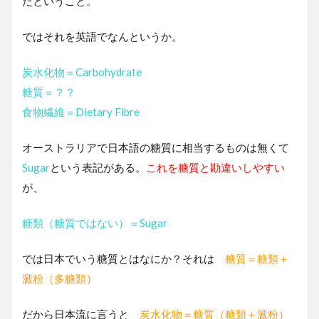
だということ。
ではそれを英語でなんというか。
炭水化物＝Carbohydrate
糖質＝？？
食物繊維＝Dietary Fibre
オーストラリアで日本語の糖質に相当するものは無くて
Sugar
という表記がある。
これを糖質と勘違いしやすい
が、
糖類（糖質ではない）＝Sugar
では日本でいう糖質とはなにか？それは
糖質＝糖類＋
澱粉（多糖類）
だから日本流に言うと
炭水化物＝糖質（糖類＋澱粉）