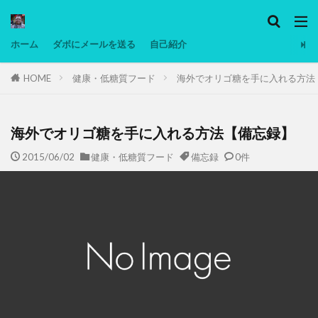
カテゴリー
ホーム
ダボにメールを送る
自己紹介
HOME
健康・低糖質フード
海外でオリゴ糖を手に入れる方法
タグ
Ninjatrader
PC
グリグリ画像
マレーシア動画
ヨーグルト
海外でオリゴ糖を手に入れる方法【備忘録】
低温調理・スロークッカー
低糖質ダイエット
2015/06/02
健康・低糖質フード
備忘録
0件
備忘録
動画
日本人村社会
脱水シート
検索