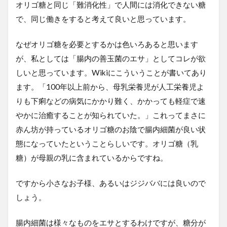
オリゴ糖と同じ「難消化性」で人間には消化できない糖
で、同じ働きをすると考えて良いと思っています。
なぜオリゴ糖を必要とするかは色いろあると思います
が、私としては「腸内の善玉菌のエサ」としてコレが欲
しいと思っています。Wikiにこういうことが書いてあり
ます。「100年以上前から、母乳栄養児が人工栄養児よ
りも下痢などの病気にかかり難く、かかっても軽症で速
やかに治癒することが知られていた。」これってまさに
赤ん坊が持っているオリゴ糖のお陰で腸内細菌が良い状
態になっていたということらしいです。オリゴ糖（乳
糖）が母親の乳に含まれているからですね。
ですから小さなお子様、あるいはジジババには良いので
しょう。
腸内細菌は様々なものをエサとするわけですが、糖分が