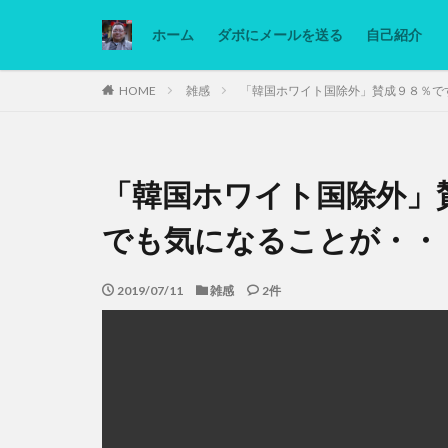
ホーム
ダボにメールを送る
自己紹介
カテゴリー
HOME
雑感
「韓国ホワイト国除外」賛成９８％で
タグ
「韓国ホワイト国除外」
Ninjatrader
低糖質ダイエット
でも気になることが・・
2019/07/11
雑感
2件