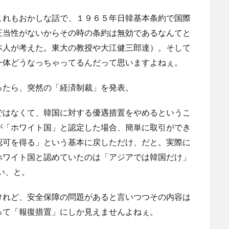
これもおかしな話で、１９６５年日韓基本条約で国際
正当性がないからその時の条約は無効であるなんてと
本人が考えた。東大の教授や大江健三郎達）。そして
一体どうなっちゃってるんだって思いますよねぇ。
ったら、突然の「経済制裁」を発表。
ではなくて、韓国に対する優遇措置をやめるというこ
が「ホワイト国」と認定した場合、簡単に取引ができ
認可を得る」という基本に戻しただけ、だと。実際に
ホワイト国と認めていたのは「アジアでは韓国だけ」
い、と。
けれど、安全保障の問題があると言いつつその内容は
って「報復措置」にしか見えませんよねぇ。