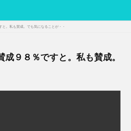
すと。私も賛成。でも気になることが・・
賛成９８％ですと。私も賛成。
PC
グリグリ画像
マレーシア動画
ヨーグルト
低温調理・ス
備忘録
動画
日本人村社会
脱水シート
検索