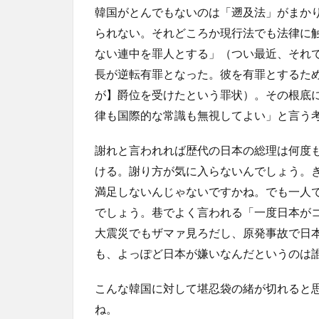
韓国がとんでもないのは「遡及法」がまか
られない。それどころか現行法でも法律に
ない連中を罪人とする」（つい最近、それ
長が逆転有罪となった。彼を有罪とするた
が】爵位を受けたという罪状）。その根底
律も国際的な常識も無視してよい」と言う
謝れと言われれば歴代の日本の総理は何度
ける。謝り方が気に入らないんでしょう。
満足しないんじゃないですかね。でも一人
でしょう。巷でよく言われる「一度日本が
大震災でもザマァ見ろだし、原発事故で日
も、よっぽど日本が嫌いなんだというのは
こんな韓国に対して堪忍袋の緒が切れると
ね。