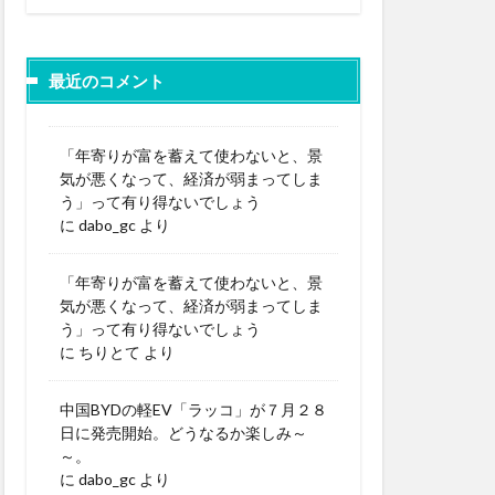
最近のコメント
「年寄りが富を蓄えて使わないと、景
気が悪くなって、経済が弱まってしま
う」って有り得ないでしょう
に
dabo_gc
より
「年寄りが富を蓄えて使わないと、景
気が悪くなって、経済が弱まってしま
う」って有り得ないでしょう
に
ちりとて
より
中国BYDの軽EV「ラッコ」が７月２８
日に発売開始。どうなるか楽しみ～
～。
に
dabo_gc
より