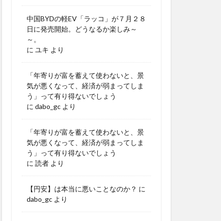
中国BYDの軽EV「ラッコ」が７月２８
日に発売開始。どうなるか楽しみ～
～。
に
ユキ
より
「年寄りが富を蓄えて使わないと、景
気が悪くなって、経済が弱まってしま
う」って有り得ないでしょう
に
dabo_gc
より
「年寄りが富を蓄えて使わないと、景
気が悪くなって、経済が弱まってしま
う」って有り得ないでしょう
に
読者
より
【円安】は本当に悪いことなのか？
に
dabo_gc
より