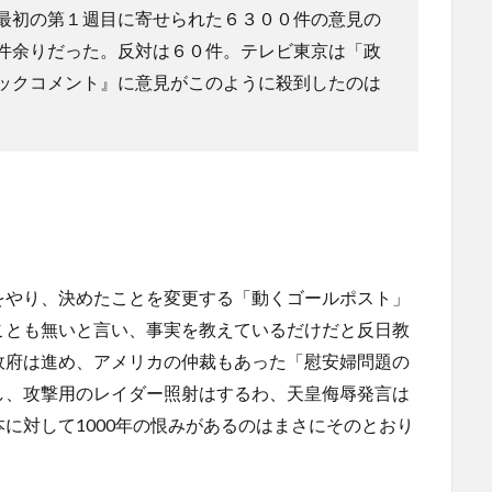
最初の第１週目に寄せられた６３００件の意見の
件余りだった。反対は６０件。テレビ東京は「政
ックコメント』に意見がこのように殺到したのは
をやり、決めたことを変更する「動くゴールポスト」
ことも無いと言い、事実を教えているだけだと反日教
政府は進め、アメリカの仲裁もあった「慰安婦問題の
し、攻撃用のレイダー照射はするわ、天皇侮辱発言は
に対して1000年の恨みがあるのはまさにそのとおり