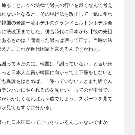
り通ること。今の法律で過去の行いを裁くなんて考え
触れないとなると、その現行法を改正して「気に食わ
で韓国の老舗一流ホテルのグランドヒルトンホテル会
めに法改正までした。併合時代に日本から【彼の先祖
にあるものは「間違った過去は遡って正す。当時の法
考え方。これが近代国家と言えるんですかねぇ。
も謝ってきたのに、韓国は「謝っていない」と言い続
きっと日本人全員が韓国に向かって土下座をしないと
でも異論をはさめば、「謝っていない」とまた騒ぐん
コテンパンにやられるのを見たい」ってのが本音で、
本がおかしくなれば万々歳でしょう。スポーツを見て
誰が見てもすぐに分かる。
思った日本国民ってごっそりいるんじゃないですか