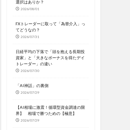
選択はありか？
2026/08/01
FXトレーダーに取って「為替介入」っ
てどうなの？
2026/07/31
日経平均の下落で「頭を抱える長期投
資家」と「大きなボーナスを得たデイ
トレーダー」の違い
2026/07/30
「AI神話」の裏側
2026/07/29
【AI相場に激震！循環型資金調達の限
界】 相場で勝つための【極意】
2026/07/29