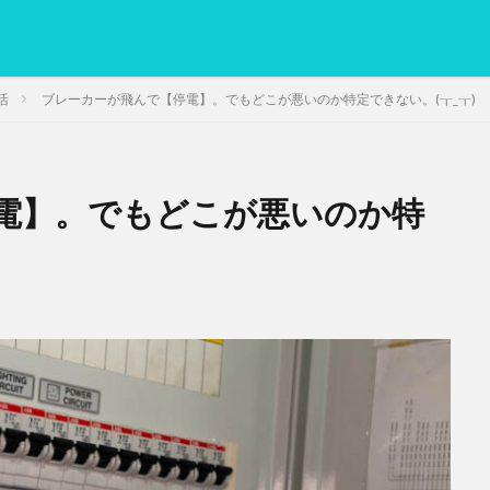
活
ブレーカーが飛んで【停電】。でもどこが悪いのか特定できない。(┰_┰)
電】。でもどこが悪いのか特
PC
グリグリ画像
マレーシア動画
ヨーグルト
低温調理・ス
備忘録
動画
日本人村社会
脱水シート
検索