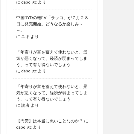
に
dabo_gc
より
中国BYDの軽EV「ラッコ」が７月２８
日に発売開始。どうなるか楽しみ～
～。
に
ユキ
より
「年寄りが富を蓄えて使わないと、景
気が悪くなって、経済が弱まってしま
う」って有り得ないでしょう
に
dabo_gc
より
「年寄りが富を蓄えて使わないと、景
気が悪くなって、経済が弱まってしま
う」って有り得ないでしょう
に
読者
より
【円安】は本当に悪いことなのか？
に
dabo_gc
より