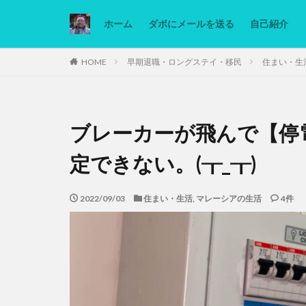
ホーム
ダボにメールを送る
自己紹介
カテゴリー
HOME
早期退職・ロングステイ・移民
住まい・生
タグ
ブレーカーが飛んで【停
Ninjatrader
低糖質ダイエット
定できない。(┰_┰)
2022/09/03
住まい・生活
,
マレーシアの生活
4件