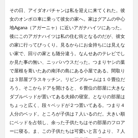
その日、アイダオバチャンは私を迎えに来てくれた。彼
女のオンボロ車に乗って彼女の家へ。家はグアムの中心
地Agana（アガーニャ）に近いアガナハイツにあった。
後にこのアガナハイツは私の住む街となるのだが、彼女
の家に行ってびっくり。見るからにお金持ちには見えな
い家で、回りの家とも随分違う。なんせあのテレビでし
か見た事の無い、ニッパハウスだった。つまりヤシの葉
で屋根を葺いたあの南洋の島にある小屋である。間取り
は３部屋プラスキッチン。リビングルームは１０畳位だ
ろう。そこからドアを開けると、６畳位の部屋に大きな
ダブルベッドが置いてある夫婦の寝室。となりの部屋は
ちょっと広く、段々ベッドが２つ置いてある。つまり４
人分のベッド。ところが子供は７人いるのだ。大きい順
にベッドを占領し、余った子供たちはその部屋のフロア
ーに寝る。ま、この子供たちは可愛いと言うより、７人