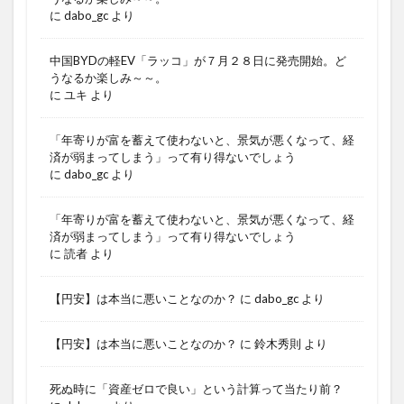
に
dabo_gc
より
中国BYDの軽EV「ラッコ」が７月２８日に発売開始。ど
うなるか楽しみ～～。
に
ユキ
より
「年寄りが富を蓄えて使わないと、景気が悪くなって、経
済が弱まってしまう」って有り得ないでしょう
に
dabo_gc
より
「年寄りが富を蓄えて使わないと、景気が悪くなって、経
済が弱まってしまう」って有り得ないでしょう
に
読者
より
【円安】は本当に悪いことなのか？
に
dabo_gc
より
【円安】は本当に悪いことなのか？
に
鈴木秀則
より
死ぬ時に「資産ゼロで良い」という計算って当たり前？