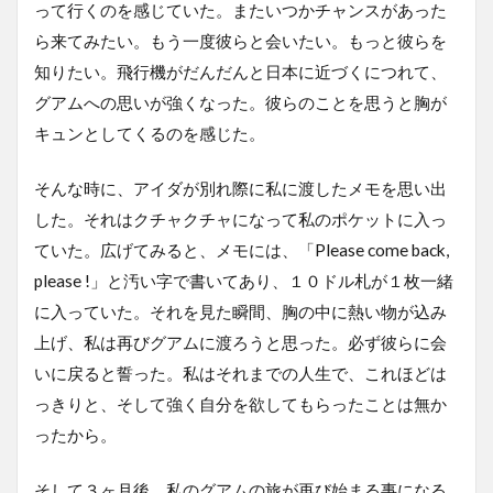
って行くのを感じていた。またいつかチャンスがあった
ら来てみたい。もう一度彼らと会いたい。もっと彼らを
知りたい。飛行機がだんだんと日本に近づくにつれて、
グアムへの思いが強くなった。彼らのことを思うと胸が
キュンとしてくるのを感じた。
そんな時に、アイダが別れ際に私に渡したメモを思い出
した。それはクチャクチャになって私のポケットに入っ
ていた。広げてみると、メモには、「Please come back,
please !」と汚い字で書いてあり、１０ドル札が１枚一緒
に入っていた。それを見た瞬間、胸の中に熱い物が込み
上げ、私は再びグアムに渡ろうと思った。必ず彼らに会
いに戻ると誓った。私はそれまでの人生で、これほどは
っきりと、そして強く自分を欲してもらったことは無か
ったから。
そして３ヶ月後、私のグアムの旅が再び始まる事になる