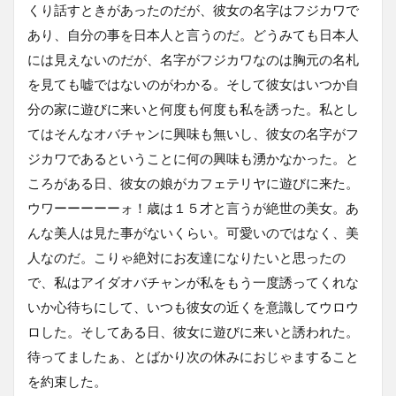
くり話すときがあったのだが、彼女の名字はフジカワで
あり、自分の事を日本人と言うのだ。どうみても日本人
には見えないのだが、名字がフジカワなのは胸元の名札
を見ても嘘ではないのがわかる。そして彼女はいつか自
分の家に遊びに来いと何度も何度も私を誘った。私とし
てはそんなオバチャンに興味も無いし、彼女の名字がフ
ジカワであるということに何の興味も湧かなかった。と
ころがある日、彼女の娘がカフェテリヤに遊びに来た。
ウワーーーーーォ！歳は１５才と言うが絶世の美女。あ
んな美人は見た事がないくらい。可愛いのではなく、美
人なのだ。こりゃ絶対にお友達になりたいと思ったの
で、私はアイダオバチャンが私をもう一度誘ってくれな
いか心待ちにして、いつも彼女の近くを意識してウロウ
ロした。そしてある日、彼女に遊びに来いと誘われた。
待ってましたぁ、とばかり次の休みにおじゃますること
を約束した。