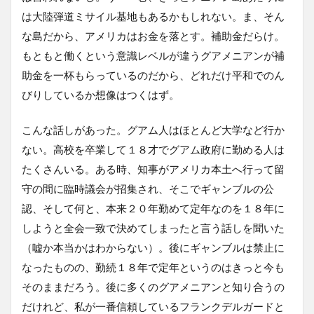
は大陸弾道ミサイル基地もあるかもしれない。ま、そん
な島だから、アメリカはお金を落とす。補助金だらけ。
もともと働くという意識レベルが違うグアメニアンが補
助金を一杯もらっているのだから、どれだけ平和でのん
びりしているか想像はつくはず。
こんな話しがあった。グアム人はほとんど大学など行か
ない。高校を卒業して１８才でグアム政府に勤める人は
たくさんいる。ある時、知事がアメリカ本土へ行って留
守の間に臨時議会が招集され、そこでギャンブルの公
認、そして何と、本来２０年勤めて定年なのを１８年に
しようと全会一致で決めてしまったと言う話しを聞いた
（嘘か本当かはわからない）。後にギャンブルは禁止に
なったものの、勤続１８年で定年というのはきっと今も
そのままだろう。後に多くのグアメニアンと知り合うの
だけれど、私が一番信頼しているフランクデルガードと