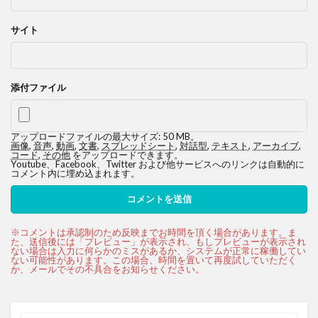
サイト
添付ファイル
アップロードファイルの最大サイズ: 50 MB。
画像
,
音声
,
動画
,
文書
,
スプレッドシート
,
対話型
,
テキスト
,
アーカイブ
,
コード
,
その他
をアップロードできます。
Youtube、Facebook、Twitter および他サービスへのリンクは自動的に
コメント内に埋め込まれます。