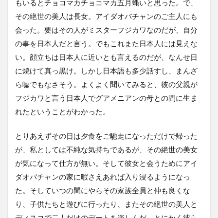
もいるとチョコマカチョコマカ五月蝿いと思った。で、
その絶世の美人は長女。アイダオバチャンのご主人にも
会った。要はその人がミスターフジカワなのだが、自分
の事を日本人だと言う。でもこれまた日本人には見えな
い。顔立ちは日本人に近いとも言えるのだが、なんせ日
に焼けて真っ黒け。しかし日本語も多少話すし、まんざ
ら嘘でもなさそう。よくよく聞いてみると、彼の父親が
フジカワと言う日本人でグアメニアンの母との間に生ま
れたということがわかった。
とりあえずその日は夕食をご馳走になっただけで帰った
が、私としては不純な気持ちであるが、その絶世の美女
が気になって仕方が無い。そして彼女と会うためにアイ
ダオバチャンの家に暇さえあれば入り浸るようになっ
た。そしていつの間にやらその家族全員と仲も良くな
り、子供たちと遊びに行ったり、またその絶世の美人と
ディスコで二人だけのデートを楽しんだ。とにかく彼ら