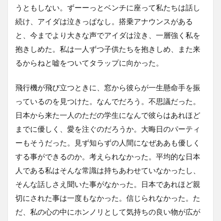
うともしない。ずーーっとベンチに座って私たちは話し
続け、アイダは泣きっぱなし。搭乗アナウンスがある
と、今までより大きな声でアイダは泣き、一層強く私を
抱きしめた。私は一人ずつ子供たちを抱きしめ、また来
るからねと嘘をついてタラップに向かった。
飛行機が飛び立つときに、窓から彼らが一生懸命手を振
っているのを見つけた。なんでだろう。不思議だった。
日本から来た一人のただの学生になんで彼らはあれほど
までに優しく、愛を注ぐのだろうか。大晦日のパーティ
ーもそうだった。見ず知らずの人間になぜああも優しく
する事ができるのか。考えられなかった。平均的な日本
人である私はそんな常識は持ちあわせていなかったし、
そんな話しさえ聞いた事がなかった。日本であれほど親
切にされた事は一度もなかった。信じられなかった。た
だ、私の心の中にホンノリとして気持ちの良い物が広が