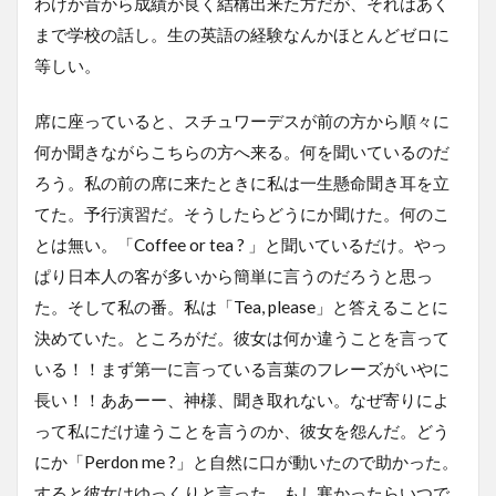
わけか昔から成績が良く結構出来た方だが、それはあく
まで学校の話し。生の英語の経験なんかほとんどゼロに
等しい。
席に座っていると、スチュワーデスが前の方から順々に
何か聞きながらこちらの方へ来る。何を聞いているのだ
ろう。私の前の席に来たときに私は一生懸命聞き耳を立
てた。予行演習だ。そうしたらどうにか聞けた。何のこ
とは無い。「Coffee or tea ? 」と聞いているだけ。やっ
ぱり日本人の客が多いから簡単に言うのだろうと思っ
た。そして私の番。私は「Tea, please」と答えることに
決めていた。ところがだ。彼女は何か違うことを言って
いる！！まず第一に言っている言葉のフレーズがいやに
長い！！ああーー、神様、聞き取れない。なぜ寄りによ
って私にだけ違うことを言うのか、彼女を怨んだ。どう
にか「Perdon me ?」と自然に口が動いたので助かった。
すると彼女はゆっくりと言った。もし寒かったらいつで