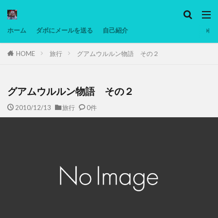
カテゴリー
ホーム
ダボにメールを送る
自己紹介
HOME
旅行
グアムウルルン物語 その２
タグ
Ninjatrader
PC
グリグリ画像
マレーシア動画
ヨーグルト
グアムウルルン物語 その２
低温調理・スロークッカー
低糖質ダイエット
2010/12/13
旅行
0件
備忘録
動画
日本人村社会
脱水シート
検索