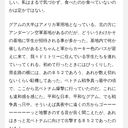
しい。私はまるで気づかず、食べたのか食べていないの
かは定かではない。
グアムの大半はアメリカ軍用地となっている。北の方に
アンダーソン空軍基地があるのだが、どういうわけかそ
の基地に学生が招待される事が多かった。基地内で何か
催しものがあるとちゃんと軍からカーキー色のバスが迎
えに来て、我々ドミトリーに住んでいる学生たちを連れ
ていってくれる。初めて行ったときにはびっくりした。
滑走路の横には、あのＢ５２であろう、あれが数え切れ
ないくらい駐機してあった。ベトナム戦争真っ最中の頃
で、ここから北ベトナム爆撃に行っていたのだ。これに
も違和感を感じた。平和な日本。平和なグアム。でも戦
争真っ只中。そういえば真夜中に遠くの方からゴーーー
ーーーーーッと地響きのする音が良く聞こえたが、あれ
はきっと北ベトナムに向けて出撃するＢ５２であったの