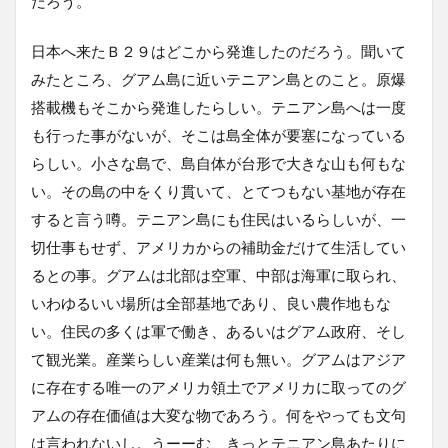
だろう。
日本へ来たＢ２９はどこから発進したのだろう。聞いて
みたところ、グアム島に近いテニアン島とのこと。原爆
搭載機もそこから発進したらしい。テニアン島へは一度
も行った事がないが、そこは島全体が要塞になっている
らしい。小さな島で、島自体が台形で大きな山も何もな
い。その島の中をくり貫いて、とてつもない基地が存在
すると言う噂。テニアン島にも住民はいるらしいが、一
切仕事もせず、アメリカからの補助金だけて生活してい
るとの事。グアムは北部は空軍、中部は海軍に取られ、
いわゆるいい場所は全部基地であり、良い農作地もな
い。住民の多くは軍で働き、あるいはグアム政府、そし
て観光業。産業らしい産業は何も無い。グアムはアジア
に存在する唯一のアメリカ領土でアメリカに取ってのグ
アムの存在価値は大変な物であろう。何をやっても文句
は言われないし。うーーむ、きっとテニアン島あたりに