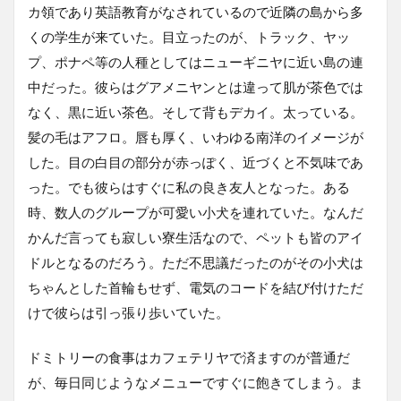
カ領であり英語教育がなされているので近隣の島から多
くの学生が来ていた。目立ったのが、トラック、ヤッ
プ、ポナペ等の人種としてはニューギニヤに近い島の連
中だった。彼らはグアメニヤンとは違って肌が茶色では
なく、黒に近い茶色。そして背もデカイ。太っている。
髪の毛はアフロ。唇も厚く、いわゆる南洋のイメージが
した。目の白目の部分が赤っぽく、近づくと不気味であ
った。でも彼らはすぐに私の良き友人となった。ある
時、数人のグループが可愛い小犬を連れていた。なんだ
かんだ言っても寂しい寮生活なので、ペットも皆のアイ
ドルとなるのだろう。ただ不思議だったのがその小犬は
ちゃんとした首輪もせず、電気のコードを結び付けただ
けで彼らは引っ張り歩いていた。
ドミトリーの食事はカフェテリヤで済ますのが普通だ
が、毎日同じようなメニューですぐに飽きてしまう。ま