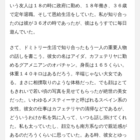
いう友人は１８の時に政府に勤め、１８年働き、３６歳
で定年退職。そして恩給生活をしていた。私が知り合っ
たのは彼が３６才の時であったが、彼はもうすでに毎日
遊んでいた。
さて、ドミトリー生活で知り合ったもう一人の重要人物
の話しを書こう。彼女の名はアイダ。カフェテリヤに勤
めるグアメニアンのオバチャン。身長は１６５くらい。
体重１４０キロはあるだろう。半端じゃない大女であ
る。まさに相撲取りのような体格だった。でも顔はとて
もきれいで若い頃の写真を見せてもらったが絶世の美女
だった。いわゆるメスティーサと呼ばれるスペイン系の
女性。彼女の仕事はカフェテリヤの清掃などであるが、
どういうわけか私を気に入って、いつも話し掛けてくれ
た。私も太っていたし、顔立ちも南方系なので親近感が
あるのだろうくらいに思っていた。ある時、彼女とゆっ