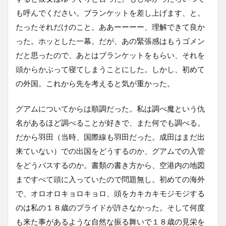
も呼んでください。ブランケットを差し上げます、と。
たったそれだけのこと。ああーーーー、理解できて良か
った。ホッとした一幕。だが、あの緊張感はもうゴメン
だと思ったので、あとはブランケットをもらい、それを
頭からかぶって寝てしまうことにした。しかし、初めて
の外国。これから先を考えると気が重かった。
グアムについてからは順調だった。私は調べ魔という仇
名があるほど調べることが好きで、また何でも調べる。
だから羽田（当時、国際線も羽田だった。成田はまだ出
来ていない）での出国をどうするのか、グアムでの入管
をどうパスするのか。書類の書き方から、空港内の地図
まですべて頭に入っていたので問題無し。初めての海外
で、オロオロキョロキョロ、頭をカキカキモジモジする
のは私の１８歳のプライドが許さなかった。そして何度
も来た事があるような自然な振る舞いで１８歳の見栄を