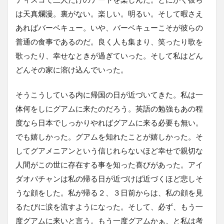
は天真爛漫。裏がない。楽しい。明るい。そして暇さえ
あればバーベキュー。いや、バーベキューこそが彼らの
普通の食事であるのだ。良く人も集まり、笑ったり歌を
歌ったり、幸せなときが過ぎていった。そして私はどん
どんその家に溶け込んでいった。
そうこうしている内に帰国の日が近づいてきた。私は一
体何をしにグアムに来たのだろう。英語の勉強もあの程
度なら日本でしっかりやればグアムに来る必要も無い。
でも嬉しかった。グアムを知れたことが嬉しかった。そ
してグアメニアンという信じれらないほど幸せで親切な
人間がこの世に存在する事を知った喜びがあった。アイ
ダオバチャンは私の帰る日が近づけば近づくほど悲しそ
うな顔をした。私が帰る２、３日前からは、私の顔を見
るたびに涙を流すようになった。そして、必ず、もう一
度グアムに来いと言う。もう一度グアムかぁ、と私は考