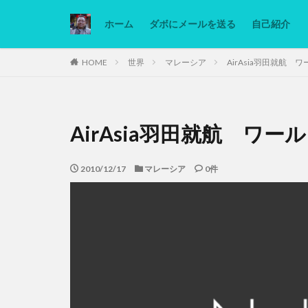
ホーム
ダボにメールを送る
自己紹介
カテゴリー
HOME
世界
マレーシア
AirAsia羽田就航
タグ
AirAsia羽田就航 ワ
Ninjatrader
低糖質ダイエット
2010/12/17
マレーシア
0件