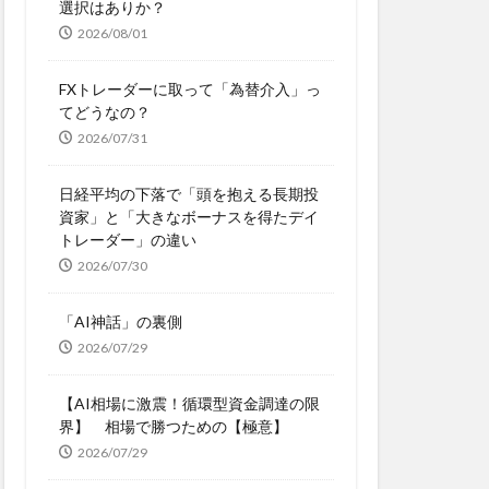
選択はありか？
2026/08/01
FXトレーダーに取って「為替介入」っ
てどうなの？
2026/07/31
日経平均の下落で「頭を抱える長期投
資家」と「大きなボーナスを得たデイ
トレーダー」の違い
2026/07/30
「AI神話」の裏側
2026/07/29
【AI相場に激震！循環型資金調達の限
界】 相場で勝つための【極意】
2026/07/29