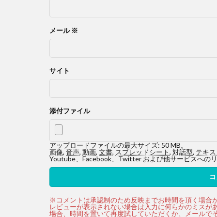
メール
※
サイト
添付ファイル
アップロードファイルの最大サイズ: 50 MB。
画像
,
音声
,
動画
,
文書
,
スプレッドシート
,
対話型
,
テキス
Youtube、Facebook、Twitter および他サ