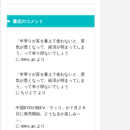
最近のコメント
「年寄りが富を蓄えて使わないと、景
気が悪くなって、経済が弱まってしま
う」って有り得ないでしょう
に
dabo_gc
より
「年寄りが富を蓄えて使わないと、景
気が悪くなって、経済が弱まってしま
う」って有り得ないでしょう
に
ちりとて
より
中国BYDの軽EV「ラッコ」が７月２８
日に発売開始。どうなるか楽しみ～
～。
に
dabo_gc
より