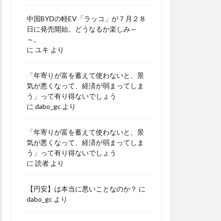
中国BYDの軽EV「ラッコ」が７月２８
日に発売開始。どうなるか楽しみ～
～。
に
ユキ
より
「年寄りが富を蓄えて使わないと、景
気が悪くなって、経済が弱まってしま
う」って有り得ないでしょう
に
dabo_gc
より
「年寄りが富を蓄えて使わないと、景
気が悪くなって、経済が弱まってしま
う」って有り得ないでしょう
に
読者
より
【円安】は本当に悪いことなのか？
に
dabo_gc
より