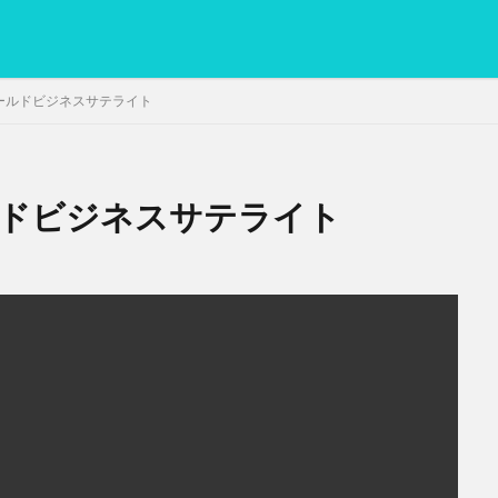
 ワールドビジネスサテライト
ールドビジネスサテライト
PC
グリグリ画像
マレーシア動画
ヨーグルト
低温調理・ス
備忘録
動画
日本人村社会
脱水シート
検索