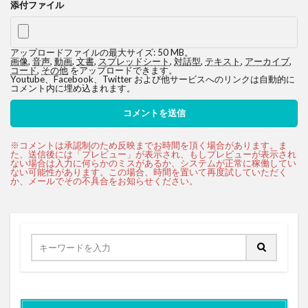
添付ファイル
アップロードファイルの最大サイズ: 50 MB。
画像
,
音声
,
動画
,
文書
,
スプレッドシート
,
対話型
,
テキスト
,
アーカイブ
,
コード
,
その他
をアップロードできます。
Youtube、Facebook、Twitter および他サービスへのリンクは自動的に
コメント内に埋め込まれます。