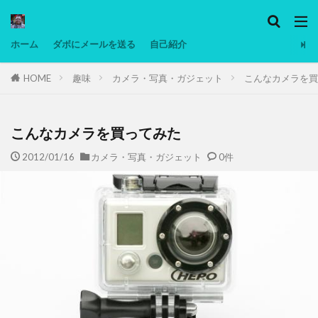
カテゴリー
ホーム
ダボにメールを送る
自己紹介
HOME
趣味
カメラ・写真・ガジェット
こんなカメラを買
タグ
Ninjatrader
PC
グリグリ画像
マレーシア動画
ヨーグルト
低温調理・スロークッカー
低糖質ダイエ
こんなカメラを買ってみた
備忘録
動画
日本人村社会
脱水シート
2012/01/16
カメラ・写真・ガジェット
0件
検索