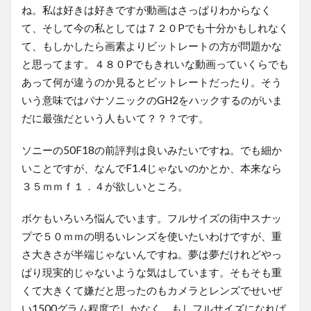
ね。私は好きは好きですが動画はさっぱりわからなく
て、そして今の私としては７２０Pでも十分かもしれなく
て、もしかしたら画素よりビットレートの方が問題かな
と思ってます。４８０Pでもきれいな動画っていくらでも
あって何が違うのか見るとビットレートだったり。そう
いう意味ではパナソニックのGH2をハックするのがいま
だに最強だという人もいて？？？です。
ソニーの50F18の前評判は良いみたいですね。でも細か
いことですが、なんでF1.4じゃないのかとか、本来なら
３５ｍｍｆ１．４が欲しいところ。
ボケもいろいろ悩んでいます。フルサイズの街中スナッ
プで５０ｍｍの明るいレンズを使いたいわけですが、重
さ大きさが半端じゃないんですね。夢は夢だけれどやっ
ぱり現実的じゃないような気はしています。そもそも重
くて大きくて嫌だと思ったのもカメラとレンズでせいぜ
い1500グラム程度でしかなく、もしフルサイズになれば