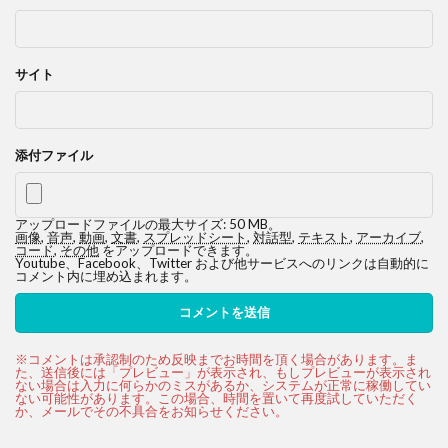
サイト
添付ファイル
アップロードファイルの最大サイズ: 50 MB。
画像
,
音声
,
動画
,
文書
,
スプレッドシート
,
対話型
,
テキスト
,
アーカイブ
,
コード
,
その他
をアップロードできます。
Youtube、Facebook、Twitter および他サービスへのリンクは自動的に
コメント内に埋め込まれます。