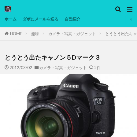
カテゴリー
ホーム
ダボにメールを送る
自己紹介
HOME
趣味
カメラ・写真・ガジェット
とうとう出たキャ
タグ
Ninjatrader
PC
グリグリ画像
マレーシア動画
ヨーグルト
低温調理・スロークッカー
低糖質ダイエ
とうとう出たキャノン５Dマーク３
備忘録
動画
日本人村社会
脱水シート
2012/03/02
カメラ・写真・ガジェット
2件
検索