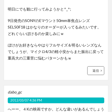
明日にでも観に行ってみようかと^_^;
9日発売のSONYのEマウント50mm単焦点レンズ
SEL50F18 はかなりのオーダーが入ってるみたいです。
どれぐらいぼけるのか楽しみにｗ
ぼけがお好きならやはりフルサイズ＆明るいレンズなん
でしょうが、マイクロ4/3の軽小安からまた振出に戻って
重高大の三重苦に悩むパターンかもｗ
返信
dabo_gc
2012/03/07 4:36 PM
へーー、４Kの映画ですか。どんな違いがあるんでしょう