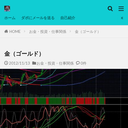
カテゴリー
ホーム
ダボにメールを送る
自己紹介
HOME
お金・投資・仕事関係
金（ゴールド）
タグ
Ninjatrader
PC
グリグリ画像
マレーシア動画
ヨーグルト
金（ゴールド）
低温調理・スロークッカー
低糖質ダイエット
2012/11/13
お金・投資・仕事関係
0件
備忘録
動画
日本人村社会
脱水シート
検索