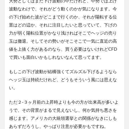
大勢としてはまだ下げ波動の中だけれど、中勢では上げ
波動なわけで、それがどう動くのかが気になります。今
の下げ始めた波がどこまで行くのか、それが陽転する位
置はどの辺か、それに注目したいと思っていて、下げの
力が弱く陽転位置がかなり浅ければそこでヘッジの売り
玉は撤退。そしてその勢いがそこそこで一気に直近の高
値を上抜く力があるのなら、買う必要はないけれどCFD
で買いも面白いかもしれないなんて思ってます。
もしこの下げ波動が結構強くてズルズル下げるようなら
ヘッジ玉は持続だけれど、どうもそういう風には思えな
い。
ただ２-３ヶ月前の上昇時よりも今の方が出来高が多いよ
うで、その背景がまるで見えないし、何か気持ち悪さを
感じます。アメリカの大統領選挙との関係がなきにしも
あらずだろうし、やっぱり注意が必要かもですね。