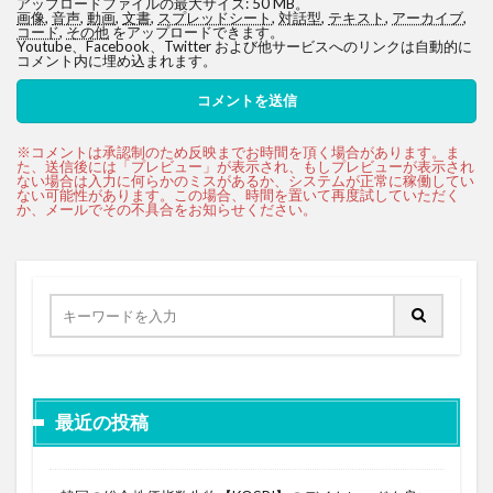
アップロードファイルの最大サイズ: 50 MB。
画像
,
音声
,
動画
,
文書
,
スプレッドシート
,
対話型
,
テキスト
,
アーカイブ
,
コード
,
その他
をアップロードできます。
Youtube、Facebook、Twitter および他サービスへのリンクは自動的に
コメント内に埋め込まれます。
最近の投稿