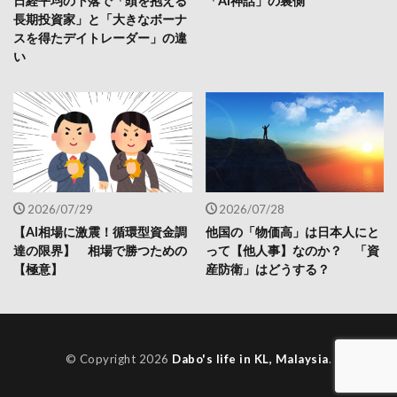
日経平均の下落で「頭を抱える
「AI神話」の裏側
長期投資家」と「大きなボーナ
スを得たデイトレーダー」の違
い
2026/07/29
2026/07/28
【AI相場に激震！循環型資金調
他国の「物価高」は日本人にと
達の限界】 相場で勝つための
って【他人事】なのか？ 「資
【極意】
産防衛」はどうする？
© Copyright 2026
Dabo's life in KL, Malaysia
.