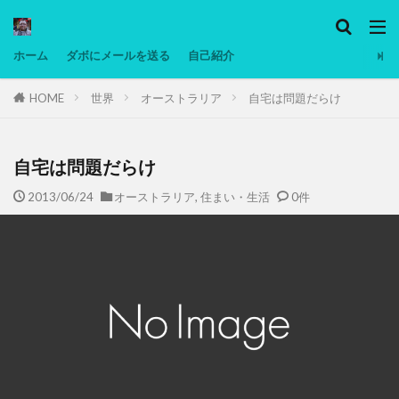
カテゴリー
ホーム
ダボにメールを送る
自己紹介
HOME
世界
オーストラリア
自宅は問題だらけ
タグ
Ninjatrader
PC
グリグリ画像
マレーシア動画
ヨーグルト
自宅は問題だらけ
低温調理・スロークッカー
低糖質ダイエット
2013/06/24
オーストラリア
,
住まい・生活
0件
備忘録
動画
日本人村社会
脱水シート
検索