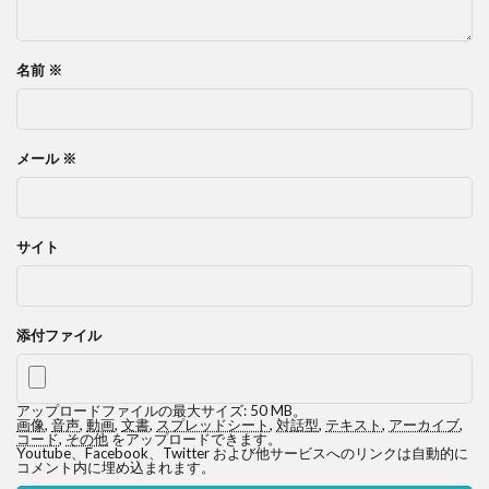
名前
※
メール
※
サイト
添付ファイル
アップロードファイルの最大サイズ: 50 MB。
画像
,
音声
,
動画
,
文書
,
スプレッドシート
,
対話型
,
テキスト
,
アーカイブ
,
コード
,
その他
をアップロードできます。
Youtube、Facebook、Twitter および他サービスへのリンクは自動的に
コメント内に埋め込まれます。