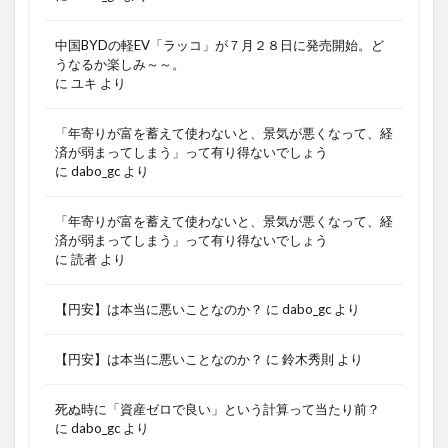
中国BYDの軽EV「ラッコ」が７月２８日に発売開始。ど
うなるか楽しみ～～。
に
ユキ
より
「年寄りが富を蓄えて使わないと、景気が悪くなって、経
済が弱まってしまう」って有り得ないでしょう
に
dabo_gc
より
「年寄りが富を蓄えて使わないと、景気が悪くなって、経
済が弱まってしまう」って有り得ないでしょう
に
読者
より
【円安】は本当に悪いことなのか？
に
dabo_gc
より
【円安】は本当に悪いことなのか？
に
鈴木秀則
より
死ぬ時に「資産ゼロで良い」という計算って当たり前？
に
dabo_gc
より