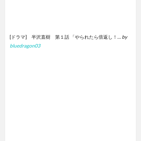
[ドラマ] 半沢直樹 第１話 「やられたら倍返し！…
by
bluedragon03