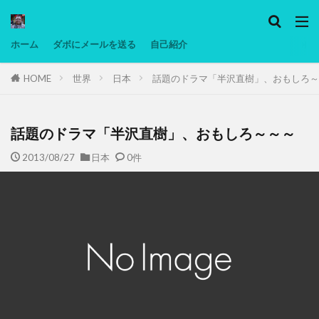
カテゴリー
ホーム
ダボにメールを送る
自己紹介
HOME
世界
日本
話題のドラマ「半沢直樹」、おもしろ～
タグ
Ninjatrader
PC
グリグリ画像
マレーシア動画
ヨーグルト
低温調理・スロークッカー
話題のドラマ「半沢直樹」、おもしろ～～～
低糖質ダイエット
備忘録
動画
日本人村社会
2013/08/27
日本
0件
脱水シート
検索