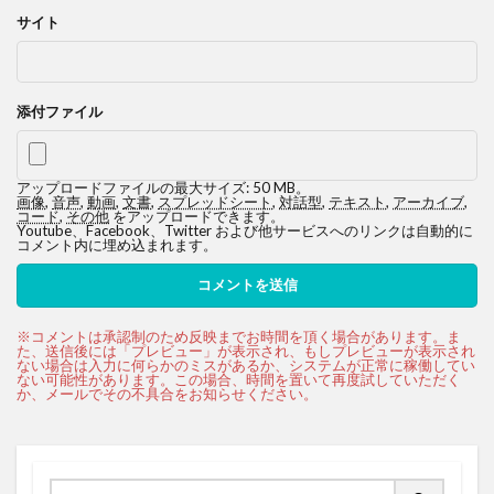
サイト
添付ファイル
アップロードファイルの最大サイズ: 50 MB。
画像
,
音声
,
動画
,
文書
,
スプレッドシート
,
対話型
,
テキスト
,
アーカイブ
,
コード
,
その他
をアップロードできます。
Youtube、Facebook、Twitter および他サービスへのリンクは自動的に
コメント内に埋め込まれます。