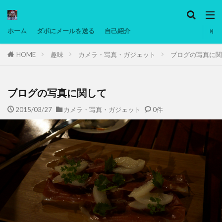
カテゴリー
ホーム
ダボにメールを送る
自己紹介
HOME
趣味
カメラ・写真・ガジェット
ブログの写真に関
タグ
Ninjatrader
PC
グリグリ画像
マレーシア動画
ヨーグルト
ブログの写真に関して
低温調理・スロークッカー
低糖質ダイエット
2015/03/27
カメラ・写真・ガジェット
0件
備忘録
動画
日本人村社会
脱水シート
検索