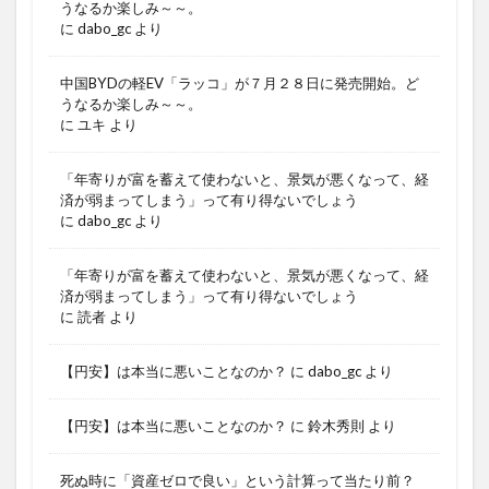
うなるか楽しみ～～。
に
dabo_gc
より
中国BYDの軽EV「ラッコ」が７月２８日に発売開始。ど
うなるか楽しみ～～。
に
ユキ
より
「年寄りが富を蓄えて使わないと、景気が悪くなって、経
済が弱まってしまう」って有り得ないでしょう
に
dabo_gc
より
「年寄りが富を蓄えて使わないと、景気が悪くなって、経
済が弱まってしまう」って有り得ないでしょう
に
読者
より
【円安】は本当に悪いことなのか？
に
dabo_gc
より
【円安】は本当に悪いことなのか？
に
鈴木秀則
より
死ぬ時に「資産ゼロで良い」という計算って当たり前？