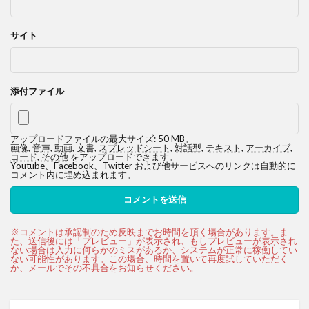
サイト
添付ファイル
アップロードファイルの最大サイズ: 50 MB。
画像
,
音声
,
動画
,
文書
,
スプレッドシート
,
対話型
,
テキスト
,
アーカイブ
,
コード
,
その他
をアップロードできます。
Youtube、Facebook、Twitter および他サービスへのリンクは自動的に
コメント内に埋め込まれます。