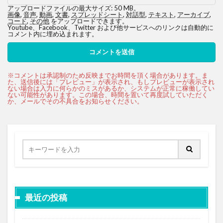
アップロードファイルの最大サイズ: 50 MB。
画像
,
音声
,
動画
,
文書
,
スプレッドシート
,
対話型
,
テキスト
,
アーカイブ
,
コード
,
その他
をアップロードできます。
Youtube、Facebook、Twitter および他サービスへのリンクは自動的に
コメント内に埋め込まれます。
最近の投稿