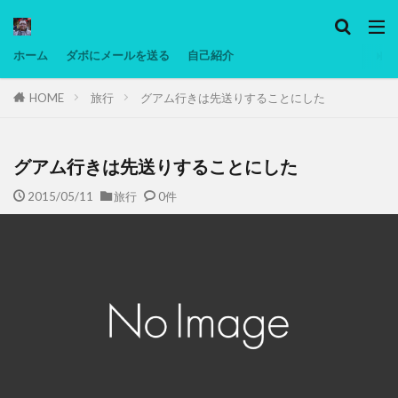
カテゴリー
ホーム
ダボにメールを送る
自己紹介
HOME
旅行
グアム行きは先送りすることにした
タグ
Ninjatrader
PC
グリグリ画像
マレーシア動画
低温調理・スロークッカー
低糖質ダイエット
備忘
グアム行きは先送りすることにした
日本人村社会
脱水シート
2015/05/11
旅行
0件
検索