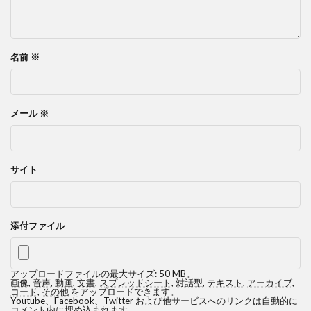
名前
※
メール
※
サイト
添付ファイル
アップロードファイルの最大サイズ: 50 MB。
画像
,
音声
,
動画
,
文書
,
スプレッドシート
,
対話型
,
テキスト
,
アーカイブ
,
コード
,
その他
をアップロードできます。
Youtube、Facebook、Twitter および他サービスへのリンクは自動的に
コメント内に埋め込まれます。