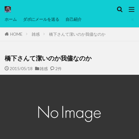
カテゴリー
ホーム
ダボにメールを送る
自己紹介
HOME
雑感
橋下さんて潔いのか我儘なのか
タグ
Ninjatrader
PC
グリグリ画像
マレーシア動画
ヨーグルト
橋下さんて潔いのか我儘なのか
低温調理・スロークッカー
低糖質ダイエット
2015/05/18
雑感
2件
備忘録
動画
日本人村社会
脱水シート
検索