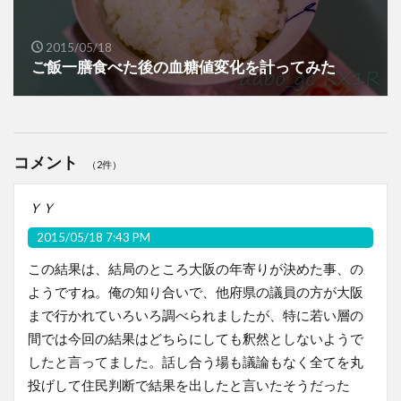
2015/05/18
ご飯一膳食べた後の血糖値変化を計ってみた
コメント
（2件）
ＹＹ
2015/05/18 7:43 PM
この結果は、結局のところ大阪の年寄りが決めた事、の
ようですね。俺の知り合いで、他府県の議員の方が大阪
まで行かれていろいろ調べられましたが、特に若い層の
間では今回の結果はどちらにしても釈然としないようで
したと言ってました。話し合う場も議論もなく全てを丸
投げして住民判断で結果を出したと言いたそうだった