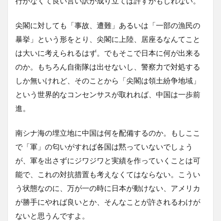
行かなくて良い言い訳が成り立てば許すかもしれない。
尖閣に対しても「事故、遭難」あるいは「一部の漁民の
暴挙」という形をとり、尖閣に上陸、居座るなんてこと
は大いに考えられるはず。でもそこで日本に何が出来る
のか。もちろん自衛隊は出せないし、警察力で対処する
しか無いけれど、そのことから「尖閣は領土紛争地域」
という世界的なコンセンサスが取れれば、中国は一歩前
進。
南シナ海の埋立地に中国は何を配備するのか。もしここ
で「軍」の匂いがすれば各国は黙っていないでしょう
が、軍を出さずにジワジワと実績を作っていくことは可
能で、これの対抗措置も考えなくてはならない。こうい
う状態なのに、万が一の時に日本が動けない、アメリカ
が勝手にやれば良いとか、そんなことが許されるわけが
ないと思うんですよ。