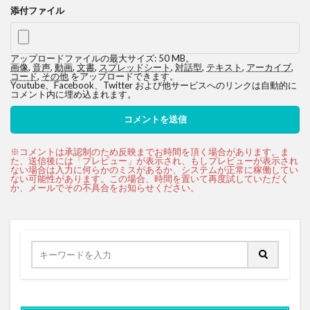
添付ファイル
アップロードファイルの最大サイズ: 50 MB。
画像
,
音声
,
動画
,
文書
,
スプレッドシート
,
対話型
,
テキスト
,
アーカイブ
,
コード
,
その他
をアップロードできます。
Youtube、Facebook、Twitter および他サービスへのリンクは自動的に
コメント内に埋め込まれます。