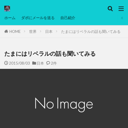
カテゴリー
ホーム
ダボにメールを送る
自己紹介
HOME
世界
日本
たまにはリベラルの話も聞いてみる
タグ
Ninjatrader
PC
グリグリ画像
マレーシア動画
低温調理・スロークッカー
低糖質ダイエット
備忘
たまにはリベラルの話も聞いてみる
日本人村社会
脱水シート
2015/08/03
日本
2件
検索