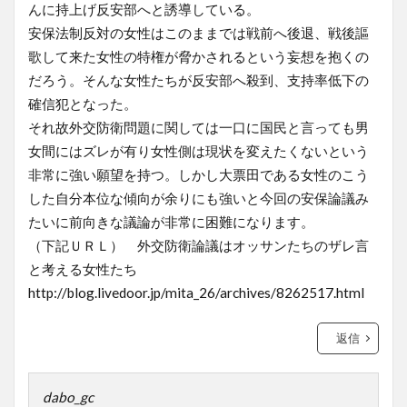
んに持上げ反安部へと誘導している。
安保法制反対の女性はこのままでは戦前へ後退、戦後謳
歌して来た女性の特権が脅かされるという妄想を抱くの
だろう。そんな女性たちが反安部へ殺到、支持率低下の
確信犯となった。
それ故外交防衛問題に関しては一口に国民と言っても男
女間にはズレが有り女性側は現状を変えたくないという
非常に強い願望を持つ。しかし大票田である女性のこう
した自分本位な傾向が余りにも強いと今回の安保論議み
たいに前向きな議論が非常に困難になります。
（下記ＵＲＬ） 外交防衛論議はオッサンたちのザレ言
と考える女性たち
http://blog.livedoor.jp/mita_26/archives/8262517.html
返信
dabo_gc