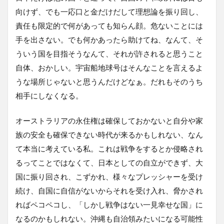
向けず、でも一応口と金だけだして理想論を振り回し、
責任も限定的で何があっても知らん顔。危ないことには
手を出さない。でも何かあったら助けてね、なんて、そ
ういう国を目指そうなんて、それが許されると思うこと
自体、おかしい。宇宙船地球号はそんなことを言えるよ
うな場所じゃないと思うんだけどなぁ。だれもそのうち
相手にしなくなる。
オーストラリアの永住権は確保しておかないと自分や家
族の安全も確保できない時代が来るかもしれない、なん
て本当に考えている私。これは戦争をするとか侵略され
るってことではなくて、日本としての自立ができず、大
国に振り回され、こずかれ、様々なプレッシャーを受け
続け、自国に自信がないからそれを受け入れ、脅かされ
ればペコペコし、「しかし戦争はない一見幸せな国」に
なるのかもしれない。沖縄も自治領みたいになる可能性