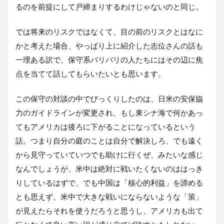
るのを前提にして戸締まりするわけじゃないのと同じ。
では将来のリスクではなくて、目の前のリスクとはなに
かと考えた場合、やっぱり上に紹介した志位さんの話も
一理ある訳で、保守系バリバリの人たちにはその辺に焦
点を当てて話してもらいたいとも思います。
この保守の対談の中でびっくりしたのは、日米の安保協
力のガイドラインが変更され、もし東シナ海で何かあっ
てもアメリカは後ろに下がることになっているという
話。つまり自分の庭のことは自分で解決しろ、でも遠く
から見守っていていつでも助けに行くぜ、みたいな感じ
なんでしょうが、米中は絶対に戦いたくないのははっき
りしているはずで、でも中国は「核心的利益」を諦める
とも思えず、米中で大きな戦いにならないような「策」
が見えたらそれを使うだろうと思うし、アメリカも出て