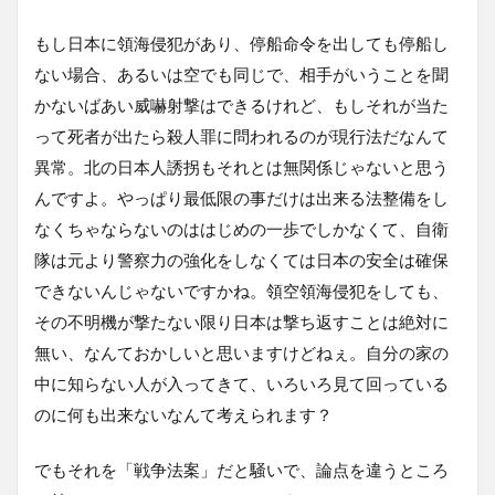
もし日本に領海侵犯があり、停船命令を出しても停船し
ない場合、あるいは空でも同じで、相手がいうことを聞
かないばあい威嚇射撃はできるけれど、もしそれが当た
って死者が出たら殺人罪に問われるのが現行法だなんて
異常。北の日本人誘拐もそれとは無関係じゃないと思う
んですよ。やっぱり最低限の事だけは出来る法整備をし
なくちゃならないのははじめの一歩でしかなくて、自衛
隊は元より警察力の強化をしなくては日本の安全は確保
できないんじゃないですかね。領空領海侵犯をしても、
その不明機が撃たない限り日本は撃ち返すことは絶対に
無い、なんておかしいと思いますけどねぇ。自分の家の
中に知らない人が入ってきて、いろいろ見て回っている
のに何も出来ないなんて考えられます？
でもそれを「戦争法案」だと騒いで、論点を違うところ