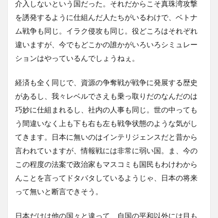
介入しないという国だった。それだからこそ真珠湾攻撃
を誘発するように仕組んだ人たちがいるわけで、ベトナ
ム戦争も同じ。イラク侵攻も同じ。役どころはそれぞれ
違いますが、今でもどこかの誰かがいろいろシミュレー
ションはやっているんでしょうねぇ。
経済も全く同じで、資源の争奪戦が戦争に発展する歴史
があるし、我々レベルでさえも乗っ取りだのなんだのは
巧妙に仕組まれるし、社内の人事も同じ。世の中っても
う間違いなく上も下も右も左も戦争状態のような気がし
てきます。日本に無いのはインテリジェンスだと昔から
言われていますが、情報戦には非常に弱い国。ま、今の
この程度の法案で政治家もマスコミも国民もわけわから
んことを言ってドタバタしているようじゃ、日本の将来
って無いと断言できそう。
日本だけは他の国々と違って、自国の平和以外には目も