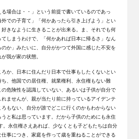
える場合は・・」という前提で書いているのであっ
海外での子育て」「何かあったら引き上げよう」とい
、好きなように生きることが出来る。ま、それでも何
ってしまうわけで、「何かあれば日本に帰るさ」なん
るのか」みたいに、自分がかつて外国に感じた不安を
れが我が家の状態。
ころか、日本に住んだり日本で仕事もしたくないとい
持ち、他国での居住権、就業権利、永住権もない難
この危険性を認識していない、あるいは子供が自分で
しれませんが、親が当たり前に持っているアイデンテ
ころもない、自分が誰でどこに行くのかもわからない
ろうと私は思っています。だから子供のためにも永住
です。永住権さえあれば、少なくとも子どもたちは自分
な仕事につき、家庭を作って歳を重ねることができる