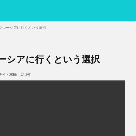
マレーシアに行くという選択
ーシアに行くという選択
PC
グリグリ画像
マレーシア動画
ヨーグルト
低温調理・ス
備忘録
動画
日本人村社会
脱水シート
テイ・移民
5件
検索