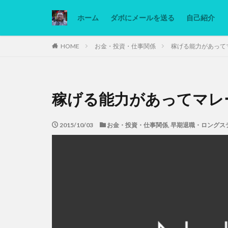
ホーム
ダボにメールを送る
自己紹介
カテゴリー
HOME
お金・投資・仕事関係
稼げる能力があって
タグ
稼げる能力があってマレ
Ninjatrader
低糖質ダイエット
2015/10/03
お金・投資・仕事関係
,
早期退職・ロングス