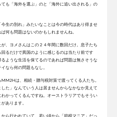
っても「海外を選ぶ」のと「海外に追い出される」の
「今生の別れ」みたいなことは今の時代はあり得ませ
れば何も問題はないのかもしれませんね。
たが、ヨメさんはこの２４年間に数回だけ。息子たち
る回るだけで異国のように感じるのは当たり前です
帰るような生活を保てるのであれば問題は無さそうな
テイなら何の問題もなし。
るMM2Hは、相続・贈与税対策で渡ってくる人たち。
ました」なんていう人は居ませんからなかなか見えて
にわかってくるんですね。オーストラリアでもそうい
とがあります。
くから行われていて、若い頃から「節税マニア」だっ