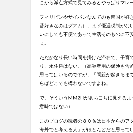
こから減点方式で見てみるとやっぱりマレ
フィリピンやサイパンなんてのも南国が好
番好きなのはグアム）、まず優遇税制がな
いにしても不便であって生活そのものに不
ぇ。
ただかなり長い時間を掛けた滞在で、子育
り、永住権はない、（高齢者用の保険も含
思ってはいるのですが、「問題が起きるま
らばどこでも構わないですよね。
で、そういうMM2Hがあちこちに見える
意味ではない）
このブログの読者の８０％は日本からのア
海外でと考える人」がほとんどだと思って