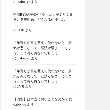
に
dabo_gc
より
中国BYDの軽EV「ラッコ」が７月２８
日に発売開始。どうなるか楽しみ～
～。
に
ユキ
より
「年寄りが富を蓄えて使わないと、景
気が悪くなって、経済が弱まってしま
う」って有り得ないでしょう
に
dabo_gc
より
「年寄りが富を蓄えて使わないと、景
気が悪くなって、経済が弱まってしま
う」って有り得ないでしょう
に
読者
より
【円安】は本当に悪いことなのか？
に
dabo_gc
より